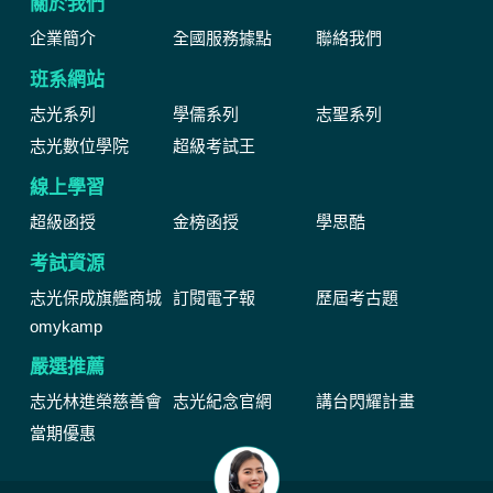
關於我們
企業簡介
全國服務據點
聯絡我們
班系網站
志光系列
學儒系列
志聖系列
志光數位學院
超級考試王
線上學習
超級函授
金榜函授
學思酷
考試資源
志光保成旗艦商城
訂閱電子報
歷屆考古題
omykamp
嚴選推薦
志光林進榮慈善會
志光紀念官網
講台閃耀計畫
當期優惠