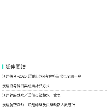
延伸閱讀
漢翔招考»2026漢翔航空招考資格及常見問題一覽
漢翔招考科目與成績計算方式
漢翔師級薪水／漢翔員級薪水一覽表
漢翔航空職缺／漢翔師級及員級缺額人數統計