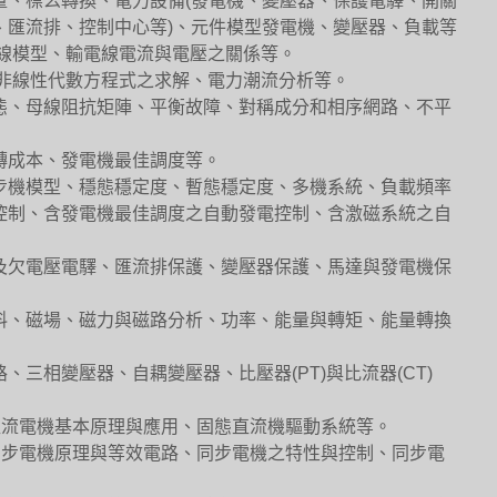
量、標么轉換、電力設備(發電機、變壓器、保護電驛、開關
、匯流排、控制中心等)、元件模型發電機、變壓器、負載等
電線模型、輸電線電流與電壓之關係等。
、非線性代數方程式之求解、電力潮流分析等。
態、母線阻抗矩陣、平衡故障、對稱成分和相序網路、不平
轉成本、發電機最佳調度等。
步機模型、穩態穩定度、暫態穩定度、多機系統、負載頻率
控制、含發電機最佳調度之自動發電控制、含激磁系統之自
及欠電壓電驛、匯流排保護、變壓器保護、馬達與發電機保
料、磁場、磁力與磁路分析、功率、能量與轉矩、能量轉換
三相變壓器、自耦變壓器、比壓器(PT)與比流器(CT)
直流電機基本原理與應用、固態直流機驅動系統等。
同步電機原理與等效電路、同步電機之特性與控制、同步電