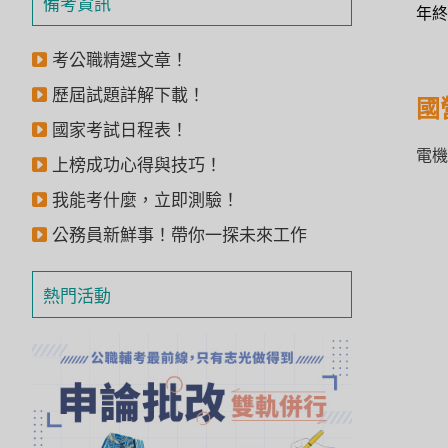
備考資訊
年終
獲
得
考公職精選文章！
500
歷屆試題詳解下載！
國
元
國家考試日程表！
折
電機
上榜成功心得與技巧！
扣！
我能考什麼，立即測驗！
北
公務員新鮮事！帶你一探未來工作
北
基
區
熱門活動
桃
竹
苗
區
中
彰