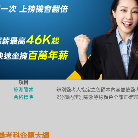
：20 分(包括聲調、語言表達能力)。
：60 分(包括志趣、領導、問題判斷、分析、專業知識、專業技
營複試：現場測試
類別現場測試項目包括體適能測試、辨色實作模擬等3項，現場
項目
體
施測簡述
400公尺跑走(不限於運動跑道施測)
1.男性2分30秒內完成。
合格標準
2.女性3分鐘內完成。
項目
施測簡述
辨別監考人指定之色碼本內容並依監
合格標準
2分鐘內辨別線紮導線顏色全部正確
機考科命題大綱