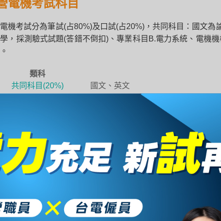
營電機考試科目
電機考試分為筆試(占80%)及口試(占20%)，共同科目：國文
學，採測驗式試題(答錯不倒扣)、專業科目B.電力系統、電機
。
類科
共同科目(20%)
國文、英文
1.電路學
專業科目A(30%)
2.電子學
1.電力系統
專業科目B(50%)
2.電機機械
複試
口試、現場測試
營複試：口試
占總成績20%，未達60分者不予錄取。評分項目及配分如下：
：20 分(包括禮貌、態度、舉止)。