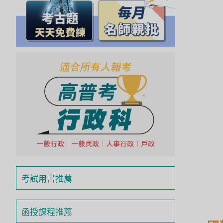
投
區
雲
嘉
南
區
高
屏
地
區
東
部
離
島
考試用書推薦
超
級
函
函授課程推薦
授