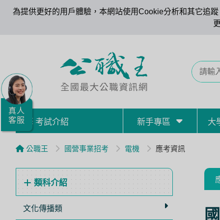
為提供更好的用戶體驗，本網站使用Cookie分析和其它追蹤。
全
國
公
職/
就
業/
真人
客服
考試介紹
新手專區
大
證
照
公職王
國營事業招考
電機
應考資訊
服
務
類科介紹
據
點
文化傳播類
國