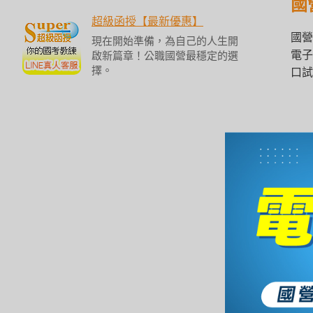
國
/
金
超級函授【最新優惠】
榜
國營
現在開始準備，為自己的人生開
函
電子
啟新篇章！公職國營最穩定的選
授
擇。
口試
國
口試
儀態