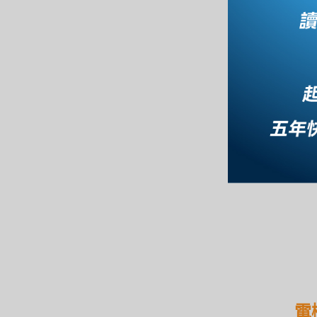
言辭
才識
國
電機
電