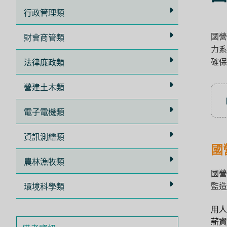
立
行政管理類
即
國營
加
財會商管類
力系
入
確保
法律廉政類
LINE
官
營建土木類
方
電子電機類
帳
號
資訊測繪類
享
國
專
農林漁牧類
國營
人
監造
環境科學類
服
務
，
用人
再
薪資