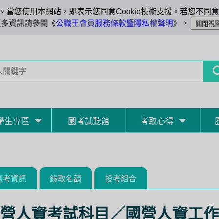
當您使用本網站，即表示您同意Cookie技術支援。若您不同意C
更多資訊請參閱《
公職王會員服務條款暨隱私權聲明
》。
學生專區
國考試聽館
考取心得
應考資訊
錄取名額
投考組合
營人資考試科目／國營人資工作