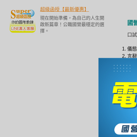
/
金
超級函授【最新優惠】
榜
現在開始準備，為自己的人生開
函
國
啟新篇章！公職國營最穩定的選
授
擇。
口試
儀態
言辭
才識
如
人資
基礎
進階
口試
若是