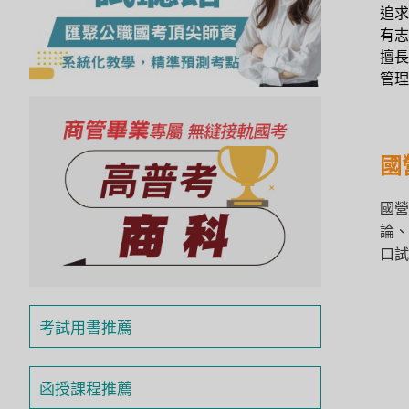
追求
投
區
有志
擅長
雲
管理
嘉
南
區
國
高
屏
地
國營
區
論、
東
口試
部
離
島
考試用書推薦
超
級
函
函授課程推薦
授