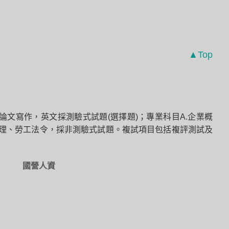
▲Top
為論文寫作，英文採測驗式試題(選擇題)；專業科目A.企業概
管理、勞工法令，採非測驗式試題。複試項目包括複評測試及
國營人資