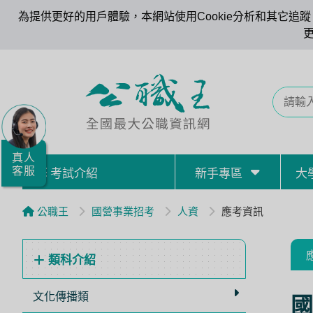
為提供更好的用戶體驗，本網站使用Cookie分析和其它追蹤。
全
國
公
職/
就
業/
真人
客服
考試介紹
新手專區
大
證
照
公職王
國營事業招考
人資
應考資訊
服
務
類科介紹
據
點
文化傳播類
國