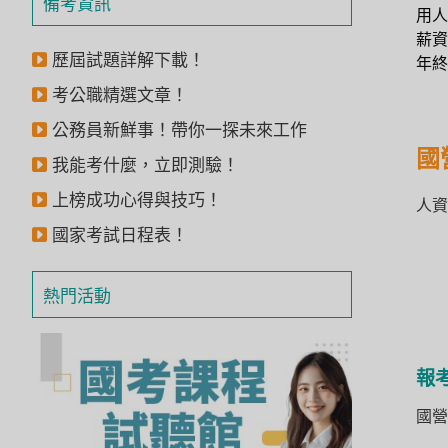
備考資訊
用人
獲
薪資
得
歷屆試題詳解下載！
年終
500
考公職精選文章！
元
公務員新鮮事！帶你一探未來工作
折
國
我能考什麼，立即測驗！
扣！
上榜成功心得與技巧！
人資
北
國家考試日程表！
北
基
區
熱門活動
桃
竹
苗
報
區
國營
中
彰