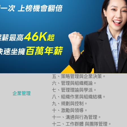
資考科命題大綱
科目A：採測驗式試題。
專業科目A
一、企業營運的目標與功能。
二、企業倫理與社會責任。
三、企業營運的內部作業環境。
四、企業營運的外在環境：總體環境
五、策略管理與企業決策。
六、管理與組織概論。
七、管理理論與學派。
企業管理
八、組織作業與組織結構。
九、規劃與控制。
十、激勵與領導。
十一、溝通與行為管理。
十二、工作群體 與團隊管理。