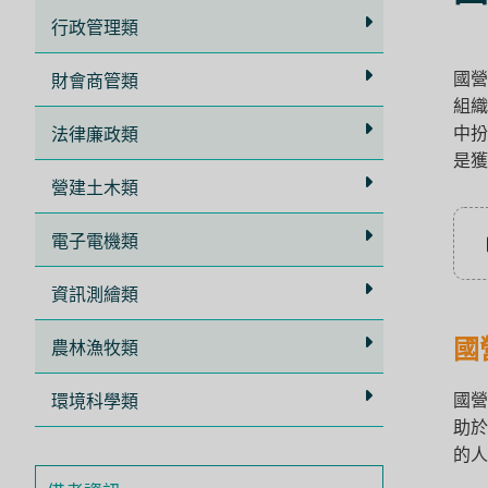
立
行政管理類
即
國營
加
財會商管類
組織
入
中扮
法律廉政類
LINE
是獲
官
營建土木類
方
電子電機類
帳
號
資訊測繪類
享
專
國
農林漁牧類
人
國營
環境科學類
服
助於
務
，
的人
再