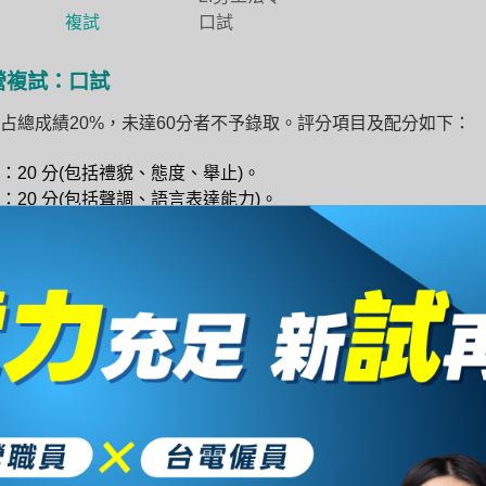
複試
口試
營複試：口試
占總成績20%，未達60分者不予錄取。評分項目及配分如下：
：20 分(包括禮貌、態度、舉止)。
：20 分(包括聲調、語言表達能力)。
：60 分(包括志趣、領導、問題判斷、分析、專業知識、專業技
何準備國營人資？
屬跨領域綜合性職務，建議採系統化學習 + 實務案例分析雙軌
階段：掌握人資管理理論、勞資法規、組織行為等核心知識。
階段：練習申論題與案例分析，提升問題解決與邏輯表達能力。
準備：提早模擬常見口試題型，強化臨場表達自信與流暢度。
初次報考或跨領域考生，可參考完整備考課程，由淺入深系統學