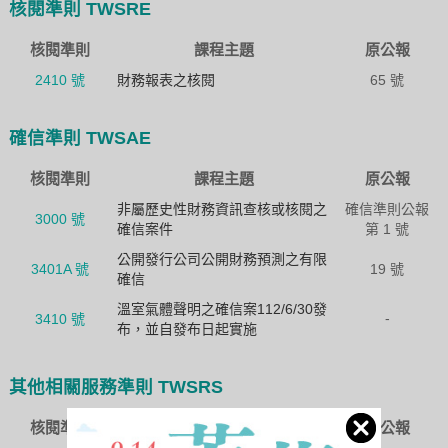
核閱準則 TWSRE
核閱準則
課程主題
原公報
2410 號
財務報表之核閱
65 號
確信準則 TWSAE
核閱準則
課程主題
原公報
非屬歷史性財務資訊查核或核閱之
確信準則公報
3000 號
確信案件
第 1 號
公開發行公司公開財務預測之有限
3401A 號
19 號
確信
溫室氣體聲明之確信案112/6/30發
-
3410 號
布，並自發布日起實施
其他相關服務準則 TWSRS
核閱準則
課程主題
原公報