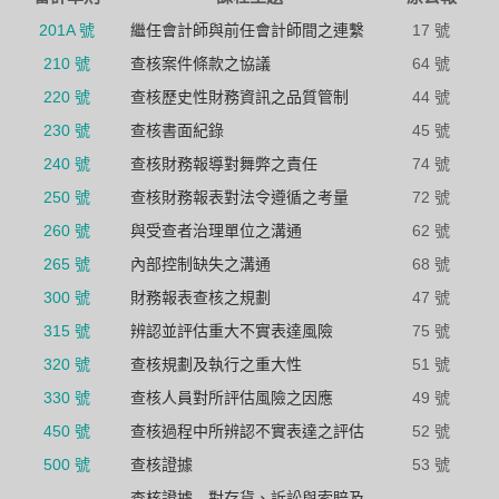
201A 號
繼任會計師與前任會計師間之連繫
17 號
210 號
查核案件條款之協議
64 號
220 號
查核歷史性財務資訊之品質管制
44 號
230 號
查核書面紀錄
45 號
240 號
查核財務報導對舞弊之責任
74 號
250 號
查核財務報表對法令遵循之考量
72 號
260 號
與受查者治理單位之溝通
62 號
265 號
內部控制缺失之溝通
68 號
300 號
財務報表查核之規劃
47 號
315 號
辨認並評估重大不實表達風險
75 號
320 號
查核規劃及執行之重大性
51 號
330 號
查核人員對所評估風險之因應
49 號
450 號
查核過程中所辨認不實表達之評估
52 號
500 號
查核證據
53 號
查核證據—對存貨、訴訟與索賠及