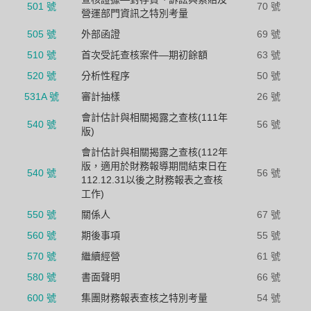
501 號
70 號
營運部門資訊之特別考量
505 號
外部函證
69 號
510 號
首次受託查核案件—期初餘額
63 號
520 號
分析性程序
50 號
531A 號
審計抽樣
26 號
會計估計與相關揭露之查核(111年
540 號
56 號
版)
會計估計與相關揭露之查核(112年
版，適用於財務報導期間結束日在
540 號
56 號
112.12.31以後之財務報表之查核
工作)
550 號
關係人
67 號
560 號
期後事項
55 號
570 號
繼續經營
61 號
580 號
書面聲明
66 號
600 號
集團財務報表查核之特別考量
54 號