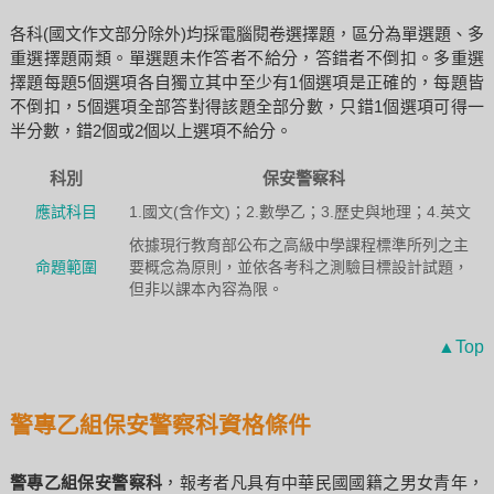
各科(國文作文部分除外)均採電腦閱卷選擇題，區分為單選題、多
重選擇題兩類。單選題未作答者不給分，答錯者不倒扣。多重選
擇題每題5個選項各自獨立其中至少有1個選項是正確的，每題皆
不倒扣，5個選項全部答對得該題全部分數，只錯1個選項可得一
半分數，錯2個或2個以上選項不給分。
科別
保安警察科
應試科目
1.國文(含作文)；2.數學乙；3.歷史與地理；4.英文
依據現行教育部公布之高級中學課程標準所列之主
命題範圍
要概念為原則，並依各考科之測驗目標設計試題，
但非以課本內容為限。
▲Top
警專乙組保安警察科資格條件
警專乙組保安警察科
，報考者凡具有中華民國國籍之男女青年，