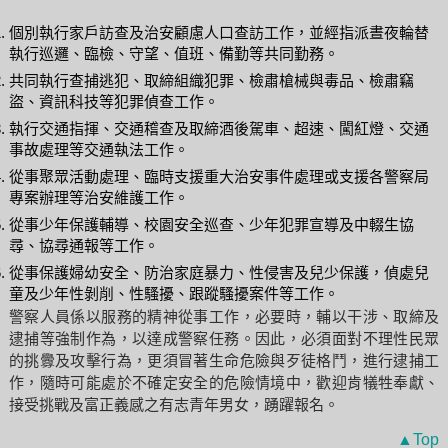
個別執行家戶訪查及治安顧慮人口查訪工作，並經指派晝夜輪替
執行巡邏、臨檢、守望、值班、備勤等共同勤務。
共同執行查捕逃犯、取締組織犯罪、檢肅槍械與毒品、檢肅竊
盜、資訊科技等犯罪偵查工作。
執行交通指揮、交通稽查及取締酒後駕車、超速、闖紅燈、交通
事故處理等交通執法工作。
從事聚眾活動處理、臨時支援重大治安事件處理或支援各警察局
專案辦理等治安維護工作。
從事少年保護輔導、校園安全巡查、少年犯罪宣導及中輟生協
尋、協尋通報等工作。
從事保護婦幼安全、防治家庭暴力、性侵害及兒少保護，偵處兒
童及少年性剝削、性騷擾、跟蹤騷擾案件等工作。
警察人員係以服務的精神從事工作，必要時，輔以干涉、取締及
逮捕等強制作為，以達成警察任務。因此，必須面對不理性民眾
的挑釁及攻擊行為，更須冒著生命危險與歹徒格鬥，進行逮捕工
作，隨時可能處於不確定安全的危險情境中，歡迎肯犠牲奉獻、
接受挑戰及富正義感之有志青年男女，踴躍報名。
▲Top