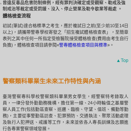
曾違反毒品危害防制條例，經有罪判決確定或受觀察、勒戒及強
制戒治等裁定或受罰鍰、沒入、停止營業及勒令歇業等裁處 。
體格檢查流程
初試(筆試)達合格標準之考生，應於複試日之前(至少前10至14日
以上)，請攜帶警專學校寄發之「招生複試體格檢查表」，至簡章
表列之其中任何一所指定受檢醫院接受體格檢查(費用由考生自行
負擔)，體格檢查項目請參閱«
警專體格檢查項目與標準
»。
▲Top
警察類科畢業生未來工作特性與內涵
臺灣警察專科學校警察類科畢業男女學生，經警察特考錄取人
員，一律分發外勤勤務機構，擔任第一線、24小時輪值之基層警
察人員工作(包括勤區查察、巡邏、臨檢、守望、值班、備勤等勤
務)，主要從事警勤區訪查、犯罪預防、交通執法、聚眾活動處理
及執行人犯押送、戒護等工作，未來並依各人專長訓練及志願進
行各專業警察領域發展。