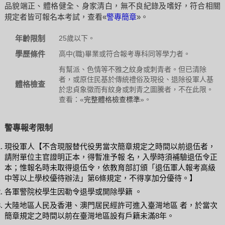
品貌端正、體格健全、身家清白，無不良紀錄及嗜好，符合相關
規定者皆可報名本考試，查看«
警專簡章
»。
年齡限制
25歲以下。
學歷條件
高中(職)畢業或符合報考專科同等學力者。
有幫派、色情等不雅之紋身或刺青者。但已清除
者，或原住民基於傳統禮俗及現役、退除役軍人基
體格檢查
於忠貞象徵而有紋身或刺青之圖騰者，不在此限。
查看：«
完整體格檢查標準
»。
警專報考限制
現役軍人【不含現服替代役男當次簡章規定之時間以前退伍者，
請附單位主官證明正本，得暫准予報 名，入學時須補驗退伍令正
本；惟報名時未取得退伍令，依教育部訂頒「退伍軍人報考高級
中等以上學校優待辦法」第6條規定，不得享加分優待。】
各軍警院校學生因勒令退學或開除學籍 。
大陸地區人民及香港、澳門居民經許可進入臺灣地區 者，於當次
簡章規定之時間以前在臺灣地區設有戶籍未滿8年。