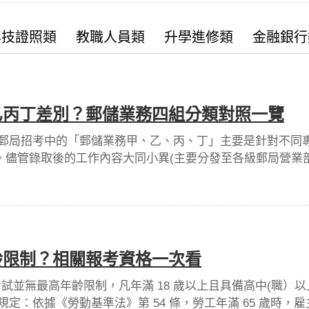
專技證照類
教職人員類
升學進修類
金融銀行
乙丙丁差別？郵儲業務四組分類對照一覽
郵局招考中的「郵儲業務甲、乙、丙、丁」主要是針對不同
階。儘管錄取後的工作內容大同小異(主要分發至各級郵局營業
考生能依據自己的擅長領域報考。
齡限制？相關報考資格一次看
考試並無最高年齡限制，凡年滿 18 歲以上且具備高中(職
定：依據《勞動基準法》第 54 條，勞工年滿 65 歲時，