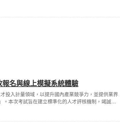
以上之勞工，亦得以「定期勞動契約」方式僱用，這為高齡
開放報名與線上模擬系統體驗
人才投入計量領域，以提升國內產業競爭力，並提供業界
試」。本次考試旨在建立標準化的人才評核機制，竭誠歡