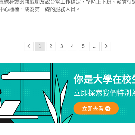
直聽身邊的親戚朋友說台電工作穩定，準時上下班、薪資待
中心櫃檯，成為第一線的服務人員。
1
2
3
4
5
...
你是大學在校
立即探索我們特別
立即查看