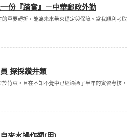
是一份『踏實』－中華郵政外勤
生的重要轉折，能為未來帶來穩定與保障。當我順利考取
員 探採鑽井類
位於竹東。且在不知不覺中已經通過了半年的實習考核，
自來水操作類(甲)