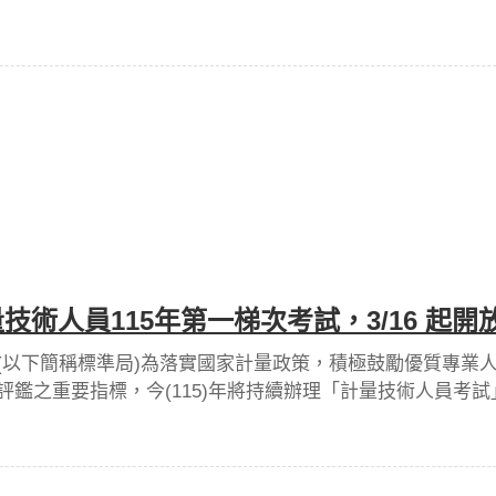
者及高齡者就業促進法》第 28 條規定，雇主針對 65 歲
的就業機會。
技術人員115年第一梯次考試，3/16 起
(以下簡稱標準局)為落實國家計量政策，積極鼓勵優質專業
評鑑之重要指標，今(115)年將持續辦理「計量技術人員考
員及對此領域有興趣之民眾踴躍報考。