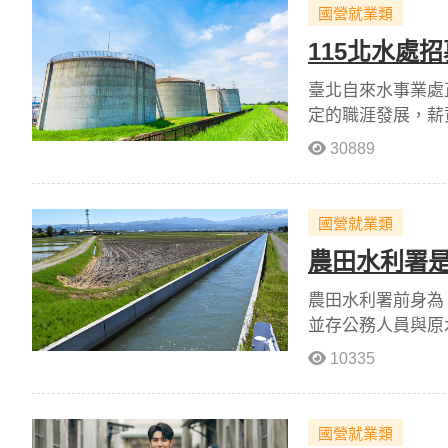
國營就業類
115北水處
臺北自來水事業處
定的職涯發展，薪資
可達 64,365
30889
國營就業類
農田水利署
農田水利署前身為
並存公務人員與原
10335
國營就業類