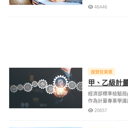
而，依據《中高齡
46446
人才提供了更彈性
國營就業類
甲、乙級計量
經濟部標準檢驗局
作為計量專業學識
迎計量相關從業人
20657