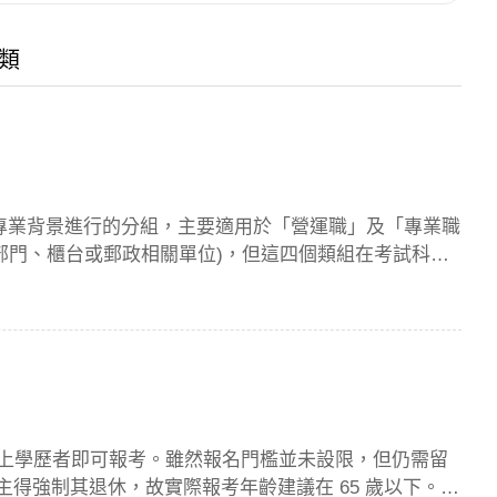
類
專業背景進行的分組，主要適用於「營運職」及「專業職
部門、櫃台或郵政相關單位)，但這四個類組在考試科目
）以上學歷者即可報考。雖然報名門檻並未設限，但仍需留
雇主得強制其退休，故實際報考年齡建議在 65 歲以下。然