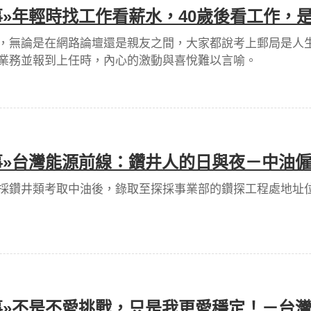
»年輕時找工作看薪水，40歲後看工作，
，無論是在網路論壇還是親友之間，大家都說考上郵局是人
業務並報到上任時，內心的激動與喜悅難以言喻。
»台灣能源前線：鑽井人的日與夜－中油僱
採鑽井類考取中油後，錄取至探採事業部的鑽探工程處地址
»不是不愛挑戰，只是我更愛穩定！－台灣