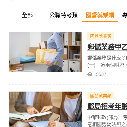
全部
公職特考類
國營就業類
國營就業類
郵儲業務甲
郵儲業務是什麼？
(一)」這兩個職
上有顯著差異，讓
15537
國營就業類
郵局招考年
中華郵政(郵局）
意相關勞動法規之規