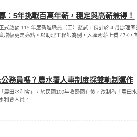
招募：5年挑戰百萬年薪，穩定與高薪兼得！
正式啟動 115 年度新進職員（工）甄試，預計於 4 月辦
增幅更是亮點。以助理工程師為例，入職起薪上看 47K，首年
 元，加計各項獎金後，年薪將突破百萬大關。
是公務員嗎？農水署人事制度採雙軌制運作
「農田水利會」，於民國109年收歸國有後，改制為「農田
水利會人員。