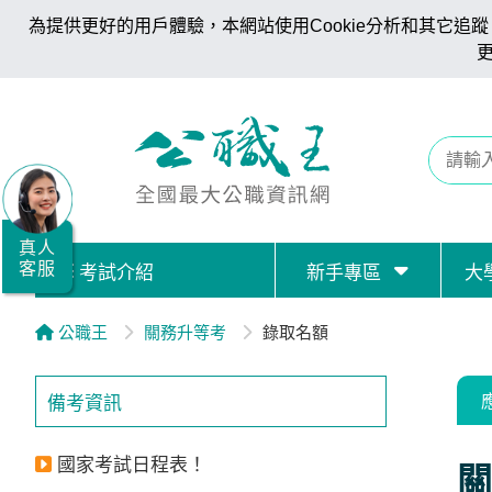
為提供更好的用戶體驗，本網站使用Cookie分析和其它追蹤。
全
國
公
職/
就
業/
真人
客服
考試介紹
新手專區
大
證
照
公職王
關務升等考
錄取名額
服
務
備考資訊
據
點
國家考試日程表！
關