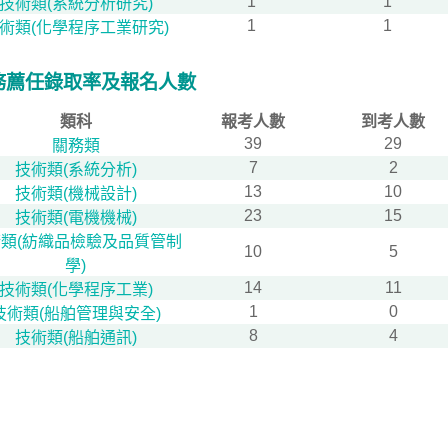
1
1
技術類(系統分析研究)
1
1
術類(化學程序工業研究)
務薦任錄取率及報名人數
類科
報考人數
到考人數
39
29
關務類
7
2
技術類(系統分析)
13
10
技術類(機械設計)
23
15
技術類(電機機械)
類(紡織品檢驗及品質管制
10
5
學)
14
11
技術類(化學程序工業)
1
0
技術類(船舶管理與安全)
8
4
技術類(船舶通訊)