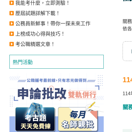
我能考什麼，立即測驗！
立
即
歷屆試題詳解下載！
關務
加
公務員新鮮事！帶你一探未來工作
依各
入
上榜成功心得與技巧！
LINE
考公職精選文章！
官
方
熱門活動
帳
號
1
享
專
11
人
關
服
務
，
再