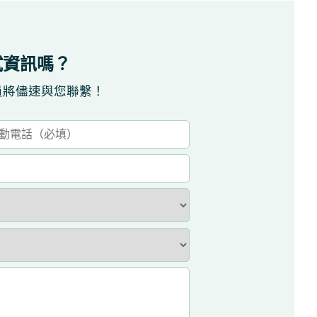
試資訊嗎？
員將儘速與您聯繫！