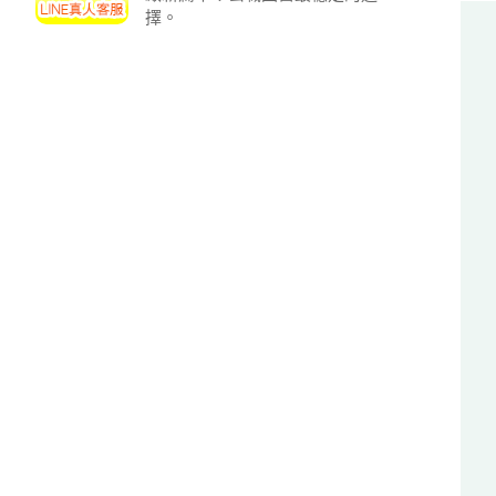
投
擇。
區
雲
嘉
南
區
高
屏
地
區
東
部
離
島
超
級
函
授