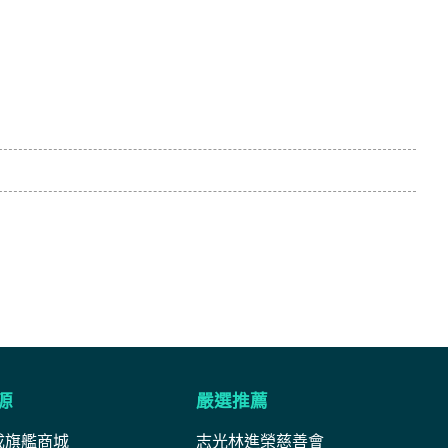
源
嚴選推薦
成旗艦商城
志光林進榮慈善會