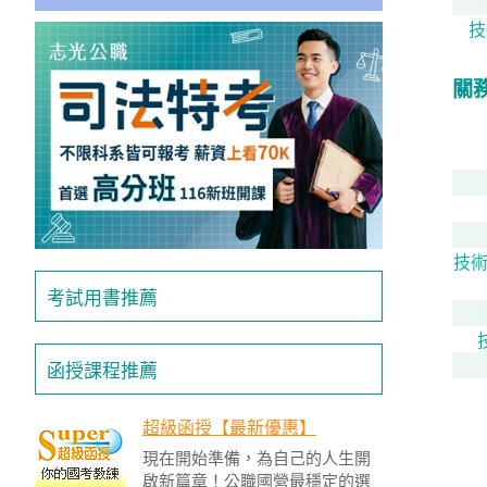
獲
技
得
500
關
元
折
扣！
北
北
技術
基
考試用書推薦
區
桃
函授課程推薦
竹
苗
區
超級函授【最新優惠】
現在開始準備，為自己的人生開
中
啟新篇章！公職國營最穩定的選
彰