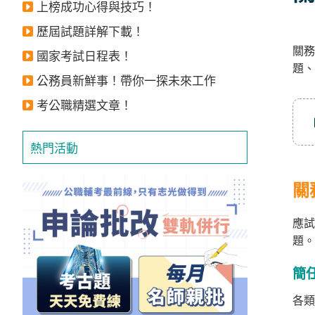
上榜成功心得與技巧！
立
即
歷屆試題詳解下載！
關務
加
國家考試日程表！
題、
入
公務員新鮮事！帶你一探未來工作
LINE
考公職精選文章！
官
方
熱門活動
帳
號
關
享
專
應
題。
人
服
簡
務
，
各類
再