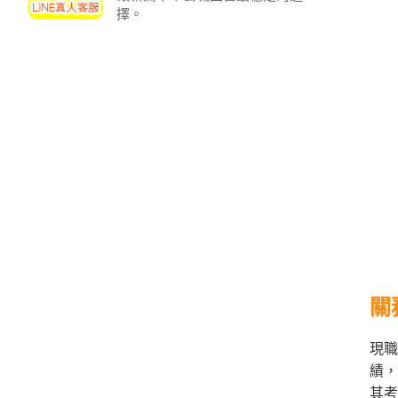
投
擇。
區
雲
嘉
南
區
高
屏
地
區
東
部
離
島
關
超
現職
級
績，
函
授
其考