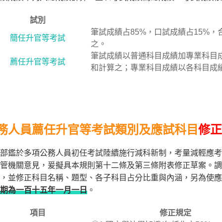
試別
筆試成績占85%，口試成績占15%
簡任升官等考試
之。
筆試成績以普通科目成績加專業科目
薦任升官等考試
和計算之；專業科目成績以各科目成
務人員薦任升官等考試類別及應試科目
修正
部鑑於多項公務人員初任考試陸續施行減科新制，考量減輕應考
管機關意見，爰擬具本規則第十二條及第三條附表修正草案。調
科，並修正科目名稱、題型、各子科目占分比重與內涵，另為使應
期為一百十五年一月一日
。
項目
修正規定