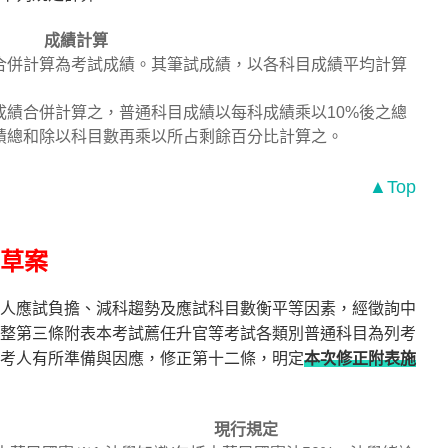
成績計算
，合併計算為考試成績。其筆試成績，以各科目成績平均計算
成績合併計算之，普通科目成績以每科成績乘以10%後之總
績總和除以科目數再乘以所占剩餘百分比計算之。
▲Top
草案
人應試負擔、減科趨勢及應試科目數衡平等因素，經徵詢中
整第三條附表本考試薦任升官等考試各類別普通科目為列考
考人有所準備與因應，修正第十二條，明定
本次修正附表施
現行規定