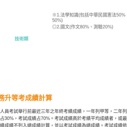
※1.法學知識(包括中華民國憲法50
50%)
◎2.國文(作文80%、測驗20%)
技術類
務升等考成績計算
人員考試舉行前最近三年之年終考績成績，一年列甲等，二年列
占30%，考試成績占70%。考試成績高於考績平均成績者，或
績成績不列入總成績計算，並以考試成績為總成績。考試成績依