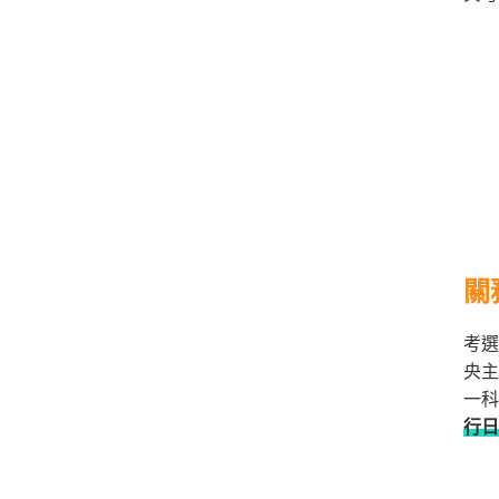
/
金
榜
函
授
關
考選
央主
一
行日