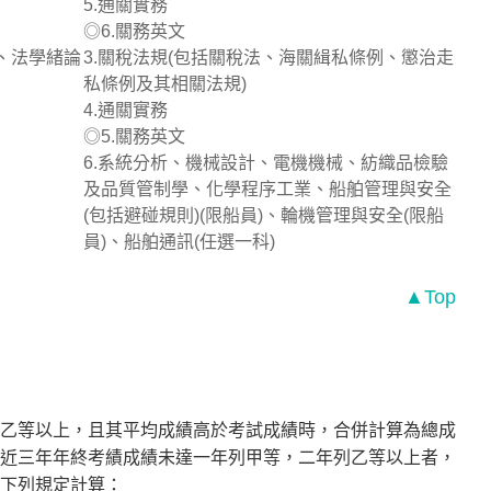
5.通關實務
◎6.關務英文
%、法學緒論
3.關稅法規(包括關稅法、海關緝私條例、懲治走
私條例及其相關法規)
4.通關實務
◎5.關務英文
6.系統分析、機械設計、電機機械、紡織品檢驗
及品質管制學、化學程序工業、船舶管理與安全
(包括避碰規則)(限船員)、輪機管理與安全(限船
員)、船舶通訊(任選一科)
▲Top
乙等以上，且其平均成績高於考試成績時，合併計算為總成
最近三年年終考績成績未達一年列甲等，二年列乙等以上者，
下列規定計算：