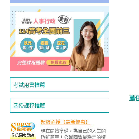
獲
得
500
元
折
扣！
北
北
基
考試用書推薦
區
薦
桃
函授課程推薦
竹
苗
區
超級函授【最新優惠】
現在開始準備，為自己的人生開
中
啟新篇章！公職國營最穩定的選
彰