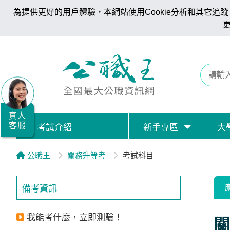
為提供更好的用戶體驗，本網站使用Cookie分析和其它追蹤。
全
國
公
職/
就
業/
真人
客服
考試介紹
新手專區
大
證
照
公職王
關務升等考
考試科目
服
務
備考資訊
據
點
我能考什麼，立即測驗！
關