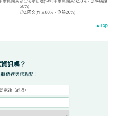
、中華民國憲
※1.法學知識(包括中華民國憲法50%、法學緒論
50%)
◎2.國文(作文80%、測驗20%)
▲Top
試資訊嗎？
員將儘速與您聯繫！