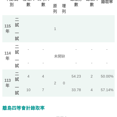
錄取率
別
數
數
數
數
原
增
列
列
二
試
115
1
年
一
試
二
-
-
-
-
-
試
114
未開缺
年
一
-
-
-
-
-
試
二
4
4
54.23
2
50.00%
試
113
2
0
年
一
10
7
33.78
4
57.14%
試
離島四等會計錄取率