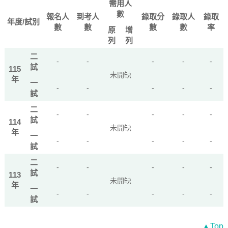
需用人
數
報名人
到考人
錄取分
錄取人
錄取
年度/試別
數
數
數
數
率
原
增
列
列
二
-
-
-
-
-
試
115
未開缺
年
一
-
-
-
-
-
試
二
-
-
-
-
-
試
114
未開缺
年
一
-
-
-
-
-
試
二
-
-
-
-
-
試
113
未開缺
年
一
-
-
-
-
-
試
▲Top