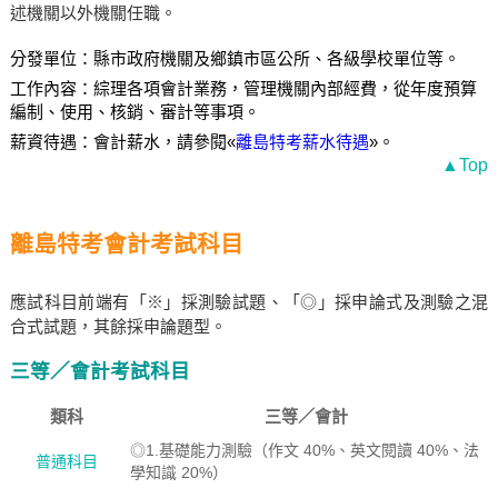
述機關以外機關任職。
分發單位：縣市政府機關及鄉鎮市區公所、各級學校單位等。
工作內容：綜理各項會計業務，管理機關內部經費，從年度預算
編制、使用、核銷、審計等事項。
薪資待遇：會計薪水，請參閱«
離島特考薪水待遇
»。
▲Top
離島特考會計考試科目
應試科目前端有「※」採測驗試題、「◎」採申論式及測驗之混
合式試題，其餘採申論題型。
三等／會計考試科目
類科
三等／會計
◎1.基礎能力測驗（作文 40%、英文閱讀 40%、法
普通科目
學知識 20%）