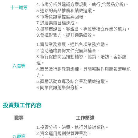
4.市場分析與建議方案規劃、執行(含競品分析)。
十一職等
5.通路的商品推廣和績效追蹤。
6.市場資訊掌握度與回報。
7.追蹤業績目標達成。
8.舉辦商說會、客說會、專班等獨立作業的能力。
9.發揮影響力、提升通路績效。
1.壽險業務推展、通路各項業務推動。
2.協助通路要保文件完備與補全。
3.執行保險商品推動輔導、協銷、陪訪、客訴處
理。
六職等
4.商品及行銷教育訓練，具簡報製作與簡報流暢能
力。
5.獎勵活動宣導及結合業務績效追蹤。
6.同業資訊蒐集與分析。
投資類工作內容
職等
工作簡述
1.投資分析、決策、執行與檢討業務。
2.資金運用規劃與管理業務。
九職等