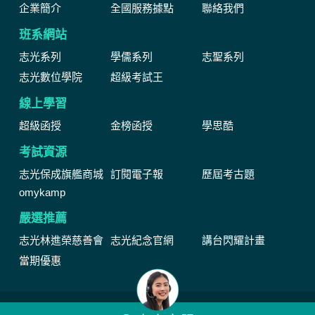
企業簡介
全國服務據點
聯絡我們
班系網站
志光系列
學儒系列
志聖系列
志光數位學院
超級考試王
線上學習
超級函授
金榜函授
學思酷
考試資源
志光保成旗艦商城
訂閱電子報
歷屆考古題
omykamp
嚴選推薦
志光林進榮慈善會
志光紀念官網
講台閃耀計畫
當期優惠
網站由公職王數位行銷(股)公司維運管理著作權所有 Copyright © by