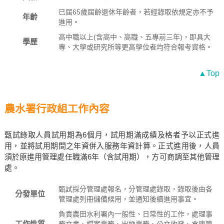
已屆65歲屆齡退休年齡者，若經錄取依規定亦不予
年齡
進用。
高中職以上(含高中、高職、五專前三年)，即具大
學歷
專、大學或研究所等更高學位者均符合報考資格。
▲Top
農水署行政組工作內容
甄試錄取人員試用期為6個月，試用期滿成績及格者予以正式進
用，並將試用期間之年資併入服務年資計算。正式進用後，人員
須於原進用管理處任職滿6年（含試用期），方可商調至其他管理
處。
甄試採分管理處報名，分管理處錄取，錄取後由各
分發單位
管理處列冊儲備候用，並通知後續進用事宜。
負責農田水利署內一般性、日常性的工作，處理事
工作性質