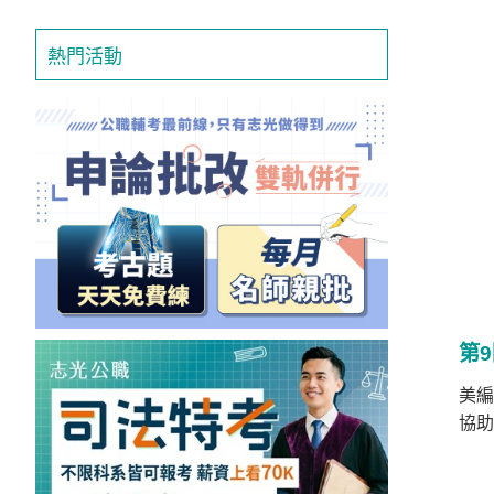
獲
得
熱門活動
500
元
折
扣！
北
北
基
區
第
桃
竹
美編
苗
區
協助
中
彰