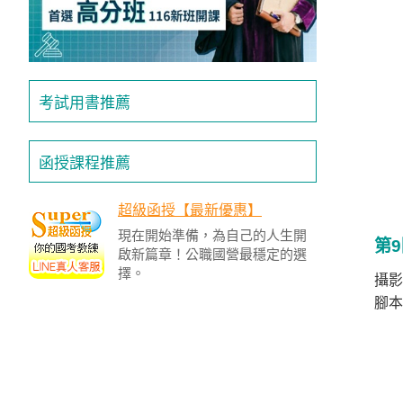
投
區
雲
嘉
考試用書推薦
南
區
高
函授課程推薦
屏
地
超級函授【最新優惠】
區
現在開始準備，為自己的人生開
第
東
啟新篇章！公職國營最穩定的選
部
擇。
攝影
離
腳本
島
超
級
函
授