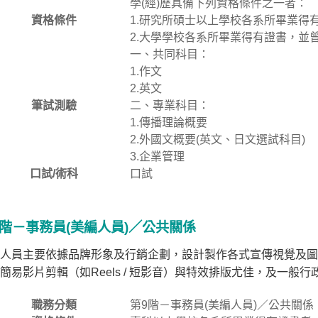
學(經)歷具備下列資格條件之一者：
資格條件
1.研究所碩士以上學校各系所畢業得
2.大學學校各系所畢業得有證書，並
一、共同科目：
1.作文
2.英文
筆試測驗
二、專業科目：
1.傳播理論概要
2.外國文概要(英文、日文選試科目)
3.企業管理
口試/術科
口試
9階－事務員(美編人員)／公共關係
人員主要依據品牌形象及行銷企劃，設計製作各式宣傳視覺及圖
簡易影片剪輯（如Reels / 短影音）與特效排版尤佳，及一般
職務分類
第9階－事務員(美編人員)／公共關係