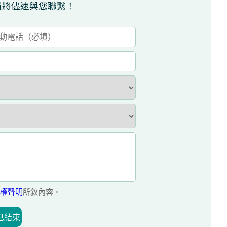
員將儘速與您聯繫！
權聲明
所敘內容。
已結束