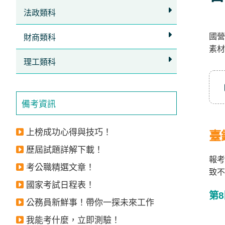
立
法政類科
即
國營
加
財商類科
素材
入
理工類科
LINE
官
方
備考資訊
帳
號
上榜成功心得與技巧！
臺
享
歷屆試題詳解下載！
專
報考
考公職精選文章！
致不
人
國家考試日程表！
服
第
公務員新鮮事！帶你一探未來工作
務
，
再
我能考什麼，立即測驗！