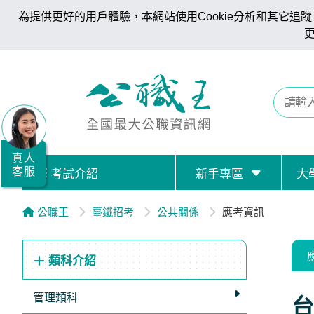
為提供更好的用戶體驗，本網站使用Cookie分析和其它追蹤。
全
國
公
職/
就
業/
真人
客服
考試介紹
新手專區
大
證
照
公職王
臺鐵招考
公共關係
應考資訊
服
務
類科介紹
據
點
管理類科
台