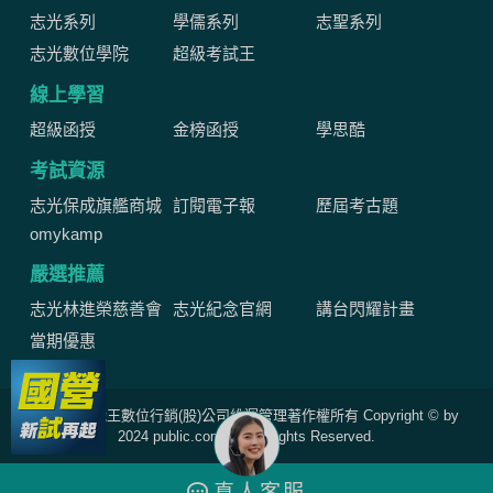
志光系列
學儒系列
志聖系列
志光數位學院
超級考試王
線上學習
超級函授
金榜函授
學思酷
考試資源
志光保成旗艦商城
訂閱電子報
歷屆考古題
omykamp
嚴選推薦
志光林進榮慈善會
志光紀念官網
講台閃耀計畫
當期優惠
網站由公職王數位行銷(股)公司維運管理著作權所有 Copyright © by
2024 public.com.tw All Rights Reserved.
真人
客服