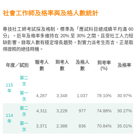
社會工作師及格率與及格人數統計
專技社工師考試採及格制，標準為「應試科目總成績平均滿 60
分」。近年及格率多維持在 20% 至 30% 之間，且受社工人力短
缺影響，錄取人數有穩定增長趨勢，對實力派考生而言，正是取
得證照的絕佳時機。
報考人
到考人
及格人
到考率
年度／試別
及格率
(%)
數
數
數
第二
次
115
年
第一
4,287
3,348
1,037
78.10%
30.97%
次
第二
4,311
3,228
977
74.88%
30.27%
次
114
年
第一
3,371
2,388
836
70.84%
35.01%
次