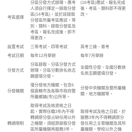
分區分發方式辦理，應考
(16考區)應試，報名完成
人須自行擇定一錄取分發
後，考區、類科即不得更
區(14考區)，並於該錄取
改。
考區選擇
分發區所屬考區應試。等
別、類科、錄取分發區及
考區，報名完成後，即不
得更改。
設置考試
三等考試、四等考試
高考三級、普考
考試日期
每年12月舉辦
每年7月舉辦
分區錄取、分區分發方式
全國性分發，全國分數排
分發方式
辦理，分區分數排名依志
名依志願選填分發。
願選填分發。
僅分發地方機關，包含6
分發中央機關及暨所屬機
分發機關
個直轄市及各縣市政府暨
關、地方機關等。
所屬鄉鎮(市)公所等。
取得考試及格資格之日
起，實際任職3年內不得
取得考試及格之日起，於
轉調原分發占缺任用以外
服務3年內不得轉調原分
轉調限制
之機關，須經原錄取分發
發任用之主管機關及其所
區所屬機關再服務3年，
屬機關、學校以外之機