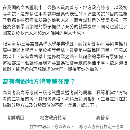
在我國的文官體制中，公務人員高普考、地方政府特考，以及初
等考試，是眾多任用考試中最具代表性的。這些考試的目的是為
了發掘並遴選國家所需的優秀人才，而考試科目的豐富多樣，不
僅為各個學習領域的學子提供了充分的就業機會，同時也滿足了
國家對於多元人才和適才唯用的用人需求。
報考高考/三等需要具備大學畢業學歷，而報考普考/四等則需擁有
高中職以上學歷。至於初等考試，只要是中華民國國民、年滿18
歲以上，皆有資格踏上這條就業之路。無論你的學歷背景如何，
這裡都是一個讓你展現才華並為社會奉獻的極佳平臺。歡迎迎接
挑戰，這是通向理想職場的大門，期待著你的加入。
高普考跟地方特考差在那？
高普考為高等考試三級考試暨普通考試的簡稱，職等相當地方特
考的三等及四等，其報考資格、考科及薪資相近，主要差別在於
錄取分發方式及分發單位的不同，差異之處如下：
考試項目
地方政府特考
高普考
採集中報名、分區錄取、
應考人應自行擇定一考區