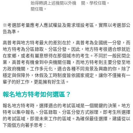
始得轉調上述機關以外機
關、學校任職。
關任職。
※考選部考量應考人應試權益及需求增設考區，實際以考選部公
告為準。
高普考與地方特考最大的差別在於，高普考為全國統一分發，而
地方特考為分區錄取、分區分發。因此，地方特考很適合想就近
在家鄉，或者有屬意想待在那個城市的考生。不同於一般民間企
業，高普考有機會到中央機關任職，而地方特考則主要分發至地
方政府機關，工作多元化，適合各種不同背景及興趣的你。除了
穩定與保障外，休假及工時制度皆依國家規定，讓你不僅擁有一
輩子的好工作，更能擁有好生活。
報名地方特考如何選區？
報名地方特考時，選擇適合的考試區域是一個關鍵的決策。地方
特考以集中報名、分區錄取、分區分發方式辦理，即考生所選擇
的考試區域，即是未來工作的區域。為確保最佳選擇，建議從以
下兩個方向著手思考：