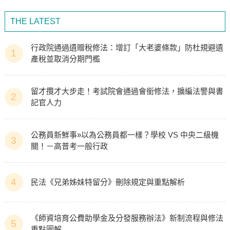
THE LATEST
行政院通過遺贈稅修法：增訂「大老婆條款」防杜規避遺
1
產稅並取消分期門檻
留才攬才大步走！考試院會通過會銜修法，擴編法警與書
2
記官人力
公務員新鮮事»以為公務員都一樣？學校 VS 中央二級機
3
關！－高普考一般行政
4
民法《兄弟姊妹特留分》刪除規定與重點解析
《師資培育公費助學金及分發服務辦法》新制流程與修法
5
重點圖解