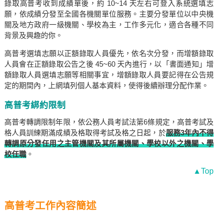
錄取高普考收到成績單後，約 10~14 天左右可登入系統選填志
願，依成績分發至全國各機關單位服務。主要分發單位以中央機
關及地方政府一級機關、學校為主，工作多元化，適合各種不同
背景及興趣的你。
高普考選填志願以正額錄取人員優先，依名次分發，而增額錄取
人員會在正額錄取公告之後 45~60 天內進行，以「書面通知」增
額錄取人員選填志願等相關事宜，增額錄取人員要記得在公告規
定的期間內，上網填列個人基本資料，使得後續辦理分配作業。
高普考綁約限制
高普考轉調限制年限，依公務人員考試法第6條規定，高普考試及
格人員訓練期滿成績及格取得考試及格之日起，於
服務3年內不得
轉調原分發任用之主管機關及其所屬機關、學校以外之機關、學
校任職
。
▲Top
高普考工作內容簡述