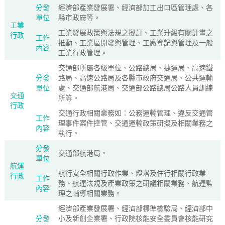
分發
經濟部產業發展署、經濟部加工出口區管理處、各
單位
縣市政府等。
工業
工業發展政策與法規之擬訂、工業升級有關計畫之
行政
工作
推動、工業區開發與管理、工廠登記與管理及一般
內容
工業行政管理。
交通部所屬各級單位、公路總局、捷運局、高速鐵
分發
路局、高速公路局及各縣市政府交通局、公共運輸
單位
處、交通部航港局、交通部公路總局公路人員訓練
交通
所等。
行政
交通行政相關業務如：公務運輸管理、違反交通管
工作
理事件案件控管、交通運輸政策研擬及相關業務之
內容
執行。
分發
交通部航港局。
單位
航運
航行安全相關行政作業、燈塔及住行相關行政業
行政
工作
務、航運法規及產業政策之研議相關業務、航運監
內容
理之輔導相關業務。
經濟部產業發展署、經濟部標準檢驗局、經濟部中
分發
小及新創企業署、行政院核能安全委員會核能研究