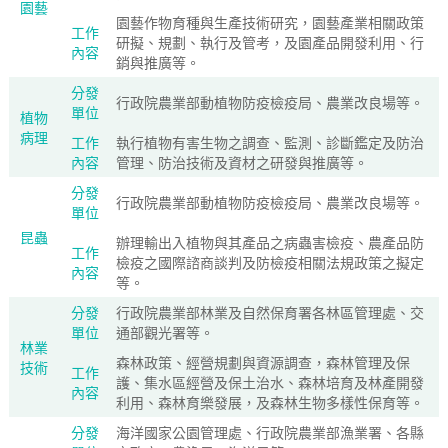
園藝
園藝作物育種與生產技術研究，園藝產業相關政策
工作
研擬、規劃、執行及管考，及園產品開發利用、行
內容
銷與推廣等。
分發
行政院農業部動植物防疫檢疫局、農業改良場等。
單位
植物
病理
工作
執行植物有害生物之調查、監測、診斷鑑定及防治
內容
管理、防治技術及資材之研發與推廣等。
分發
行政院農業部動植物防疫檢疫局、農業改良場等。
單位
昆蟲
辦理輸出入植物與其產品之病蟲害檢疫、農產品防
工作
檢疫之國際諮商談判及防檢疫相關法規政策之擬定
內容
等。
分發
行政院農業部林業及自然保育署各林區管理處、交
單位
通部觀光署等。
林業
森林政策、經營規劃與資源調查，森林管理及保
技術
工作
護、集水區經營及保土治水、森林培育及林產開發
內容
利用、森林育樂發展，及森林生物多樣性保育等。
分發
海洋國家公園管理處、行政院農業部漁業署、各縣