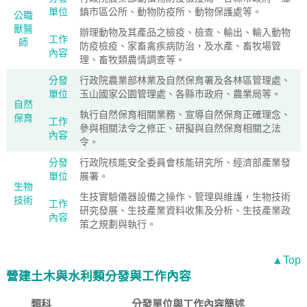
單位
鎮市區公所、動物防疫所、動物保護處等。
公職
獸醫
辦理動物及其產品之檢疫、檢查、輸出、輸入動物
工作
師
防疫檢疫、家畜禽疾病防治，及水產、畜牧場管
內容
理、畜牧類農情調查等。
分發
行政院農業部林業及自然保育署及各林區管理處、
單位
玉山國家公園管理處、各縣市政府、農業局等。
自然
執行自然保育相關業務、宣導自然保育正確理念、
保育
工作
參與相關法令之修正、研擬與自然保育相關之法
內容
令。
分發
行政院核能安全委員會核能研究所、經濟部產業發
單位
展署。
生物
生技實驗儀器設備之操作、管理與維護，生物技術
技術
工作
研究發展、生技產業資料收集及分析、生技產業政
內容
策之規劃與執行。
▲Top
營建土木與水利類分發與工作內容
類科
分發單位與工作內容簡述