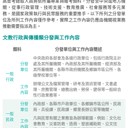
高普考錄取人員將依所屬專業與報考類科，分發至中央或地方機
關，從事行政管理、技術支援、教育推廣、社會服務等多元業
務，是國家政策執行與民眾服務的重要推手，以下所列之分發單
位及所列工作內容僅作參考，實際之工作內容仍應由機關視業務
推動需要指派為主。
文教行政與傳播類分發與工作內容
類科
分發單位與工作內容簡述
中央政府各部會及各級行政單位，包括行政院主計
分發
處及其所屬機關、內政部及其所屬機關、經濟部及
單位
其所屬機關、各縣市政府機關及鄉鎮市區公所、各
一般
級學校單位等。
行政
辦理公文及檔案管理、研考及資訊管理、文書處
工作
理、庶務管理、總務出納、勞保、健保等一般綜合
內容
性行政業務等。
分發
內政部、各縣市戶政單位、各鄉鎮市區公所、民政
單位
局、兵役課、民政課、鄉里長辦公室等機關。
一般
凡與民眾有關之業務皆為辦理範圍，例如：文化社
民政
工作
會教育、災害防救、造冊、發放補助款、公文往
內容