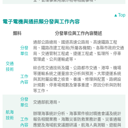
全、管理事業用爆炸物等相關事項。
▲Top
電子電機與通訊類分發與工作內容
類科
分發單位與工作內容簡述
通部公路總局、國道高速公路局、高速鐵路工程
分發
局、鐵路改建工程局(所屬各機關)、各縣市政府交通
單位
局、交通管制工程處、捷運工程處、監理所、停車
管理處、公共運輸處等。
交通
綜合性交通技術及鐵、公路都市交通、港埠、機場
技術
等運輸系統之運量旅次分析與預測、大眾捷運系統
工作
與其附屬設備之檢查、養護、修理與配置、路網設
內容
計規劃、停車場規劃及肇事重建、原因分析與防制
等工作。
分發
交通部航港局。
單位
航海
辦理海事統計分析、海事案件檢討精進會議及統計
技術
工作
報告相關業務，海難災害防救業務計畫、災害通報
內容
應變及海域航安議題研議，航海人員測驗、遊艇與