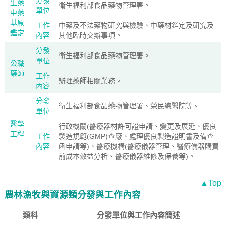
分發
生藥
衛生福利部食品藥物管理署。
單位
中藥
基原
工作
中藥及不法藥物研究與檢驗、中藥材鑑定及研究及
鑑定
內容
其他臨時交辦事項。
分發
衛生福利部食品藥物管理署。
單位
公職
藥師
工作
辦理藥師相關業務。
內容
分發
衛生福利部食品藥物管理署、榮民總醫院等。
單位
醫學
行政機關(醫療器材許可證申請、變更及展延、優良
工程
工作
製造規範(GMP)查廠、處理優良製造證明書及備查
內容
函申請等)、醫療機構(醫療儀器管理、醫療儀器購買
前成本效益分析、醫療儀器維修及保養等)。
▲Top
農林漁牧與資源類分發與工作內容
類科
分發單位與工作內容簡述