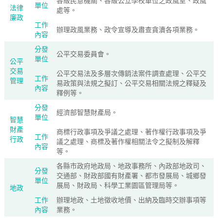
各級民意機關、各級公立學校單位之政風室、政風
單位
法律
處等。
廉政
工作
辦理政風業務、政令宣導及肅查貪瀆各項業務。
內容
分發
公平交易委員會。
單位
公平
交易
公平交易法及多層次傳銷法案件調查處理、公平交
工作
管理
易政策與法規之擬訂、公平交易相關法規之釋疑及
內容
釋例等。
分發
經濟部智慧財產局。
單位
智慧
財產
商標行政事項及爭議之處理、著作權行政事項及爭
工作
行政
議之處理、商標及著作權相關法令之擬制及解釋
內容
等。
各縣市政府地政局、地政事務所、內政部地政司、
分發
交通部、財政部國有財產署、都市發展局、城鄉發
單位
展局、財政局、科學工業園區管理局等。
地政
工作
辦理地政、土地徵收地價、出納及臨時交辦事項等
內容
業務。