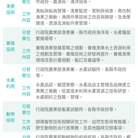
單位
市政府、農漁局、海洋局等。
漁業
漁船與船員管理、漁業監控、管制與偵查、責任制
技術
工作
漁業之推動、漁撈作業技術之改良與開發，及漁業
內容
環境、資源及漁船作業管理。
分發
行政院農業部漁業署、縣市政府海洋局、水產種苗
單位
繁殖場等。
養殖
養殖漁業發展策略之規劃、養殖漁業水土資源利用
技術
工作
之規劃及管理、養殖技術之研發與提升、養殖漁業
內容
環境改善計畫規劃、擬訂及審議等。
分發
行政院農業部漁業署、水產試驗所、各縣市政府
單位
等。
水產
水產品認、驗證業務、水產品自主管理及品牌建立
利用
工作
業務之推動，低度或未利用水產資源之技術研發、
內容
水產飼料之發展、管理。
分發
行政院農業部畜產試驗所、各縣市政府等。
單位
動物
技術
工作
辦理畜牧技術相關研究工作、自然生態保育推廣、
內容
野生動物防治行政業務，及其他臨時交辦事項。
分發
行政院農業部動植物防疫檢疫局、各縣市政府、鄉