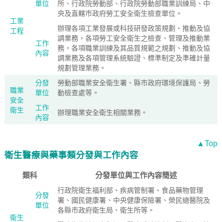
單位
所、行政院勞動部、行政院勞動部職業訓練局、中
央及直轄市政府勞工安全衛生檢查單位。
工業
辦理各項工業發展或科技研發政策規劃、推動及協
工程
調業務，各項勞工安全衛生之檢查、管理及推動業
工作
務，各項職業訓練及其品質規範之規劃、推動及協
內容
調業務及各項管理系統驗證、標準制定及準確計量
規劃管理業務。
分發
勞動部職業安全衛生署、縣市政府環境保護局、勞
職業
單位
動檢查處等。
安全
工作
衛生
辦理職業安全衛生相關業務。
內容
▲Top
衛生醫療與藥事類分發與工作內容
類科
分發單位與工作內容簡述
行政院衛生福利部、疾病管制署、食品藥物管理
分發
署、國民健康署、中央健康保險署、榮民總醫院及
單位
各縣市政府衛生局、衛生所等。
衛生