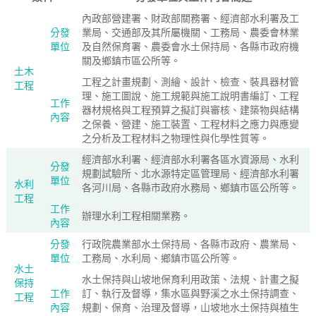
內政部營建署、財政部關務署、經濟部水利署及工
分發
業局、交通部及其所屬機關、工務局、農委會林業
單位
及自然保育署、農委會水土保持局、各縣市政府機
關及鄉鎮市區公所等。
土木
工程之計畫規劃、測繪、設計、檢查、裝具器材管
工程
理、施工圖說、施工規範與施工說明書編訂、工程
工作
器材規格與工程預算之擬訂與審核、建築物與結構
內容
之保養、營建、施工裝置、工程材料之應力與應變
之分析及工程材料之物理性與化學性質等。
經濟部水利署、經濟部水利署各區水資源局、水利
分發
規劃試驗所、北水源特定區管理局、經濟部水利署
單位
水利
各河川局、各縣市政府水務局、鄉鎮市區公所等。
工程
工作
辦理水利工程相關業務。
內容
分發
行政院農業部水土保持局、各縣市政府、農業局、
單位
工務局、水利局、鄉鎮市區公所等。
水土
水土保持與山坡地保育利用政策、法規、計畫之擬
保持
工作
訂、執行及督導，集水區與野溪之水土保持調查、
工程
內容
規劃、保育、治理及督導，山坡地水土保持與植生