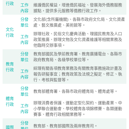
行政
工作
維護僑民權益，增進僑民福祉、發展海外僑務服務
內容
據點，提供多元服務等僑務行政工作。
分發
文化部(含所屬機關)、各縣市政府文化局、文化資產
單位
處、藝文推廣處、美術館等。
文化
辦理社政、民俗文化慶典活動、理國民教育及人口
行政
工作
政策推廣、辦理文物及文化資產維護等相關業務及
內容
他臨時交辦事項。
分發
教育部國民及學前教育署、教育廣播電台、各縣市
單位
政府教育局、各級學校單位等。
教育
綜理有關各項教育業務及有關教育事務施政計畫及
行政
工作
報告研擬事宜；教育政策及法規之擬定、修正、執
內容
行、考核與監督等。
分發
教育部體育署、各縣市政府體育局、體育處等。
單位
體育
辦理消費者保護、運動定型化契約、運動產業、中
行政
工作
小學聯合運動會、學校體育各項錦標賽、各類運動
內容
賽事、體育行政相關業務等。
分發
教育部、教育部國際及兩岸教育司。
國際
單位