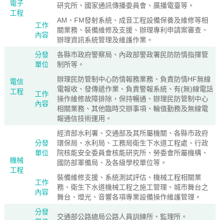
電子
研究所、國家通訊傳播委員會、廣播電臺等。
工程
AM、FM發射系統、成音工程設備保養及維修等相
工作
關業務、裝備維修及支援、辦理專利申請案審查、
內容
辦理資訊系統管理及維護作業。
分發
各縣市政府警察局、內政部警政署民防防情指揮管
單位
制所等。
辦理民防管制中心防情報務業務、負責防情HF無線
電信
電報收、發傳遞作業、負責警報系統、有(無)線電話
工程
工作
操作維修故障排除，保持暢通、辦理民防管制中心
內容
相關業務、其他臨時交辦事項、輪值勤務及無線電
報通信技術運用。
經濟部水利署、交通部及其所屬機關、各縣市政府
分發
環保局、水利局、工務局衛生下水道工程處、行政
單位
院核能安全委員會核能研究所、勞委會所屬機構、
機械
國防部軍備局、及各級學校單位等。
工程
裝備維修支援、系統測試評估、機械工程相關業
工作
務、衛生下水道機械工程之施工管理、城市舞台之
內容
舞台、燈光、音響各項專業設備操作維護管理。
分發
交通部公路總局公路人員訓練所、監理所。