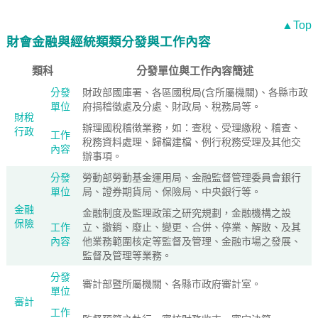
▲Top
財會金融與經統類類分發與工作內容
類科
分發單位與工作內容簡述
分發
財政部國庫署、各區國稅局(含所屬機關)、各縣市政
單位
府捐稽徵處及分處、財政局、稅務局等。
財稅
辦理國稅稽徴業務，如：查稅、受理繳稅、稽查、
行政
工作
稅務資料處理、歸檔建檔、例行稅務受理及其他交
內容
辦事項。
分發
勞動部勞動基金運用局、金融監督管理委員會銀行
單位
局、證券期貨局、保險局、中央銀行等。
金融
金融制度及監理政策之研究規劃，金融機構之設
保險
工作
立、撤銷、廢止、變更、合併、停業、解散、及其
內容
他業務範圍核定等監督及管理、金融市場之發展、
監督及管理等業務。
分發
審計部暨所屬機關、各縣市政府審計室。
單位
審計
工作