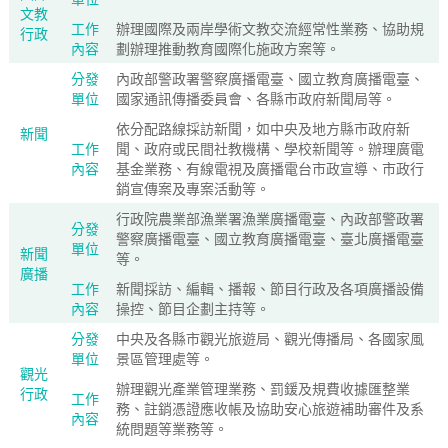
文教
工作
辦理國際及兩岸學術文教交流經常性業務、協助規
行政
內容
劃辦理推動教育國際化施政方案等。
分發
內政部警政署警察廣播電臺、國立教育廣播電臺、
單位
國家通訊傳播委員會、各縣市政府新聞局等。
依分配路線採訪新聞，如中央及地方縣市政府新
新聞
工作
聞、政府或民間社教機構、學校新聞等。辦理廣電
內容
基金業務、有線電視及廣播電台市政宣導、市政行
銷宣傳案及專案活動等。
行政院農業部漁業署漁業廣播電臺、內政部警政署
分發
警察廣播電臺、國立教育廣播電臺、臺北廣播電臺
單位
新聞
等。
廣播
工作
新聞採訪、編輯、播報、節目行政及各項廣播設備
內容
操控、節目企劃主持等。
分發
中央及各縣市觀光旅遊局、觀光傳播局、各國家風
單位
景區管理處等。
觀光
辦理觀光產業管理業務、罰鍰及規費收據匯整業
行政
工作
務、註銷憑證應收帳及協助安心旅遊補助審件及系
內容
統問題等業務等。