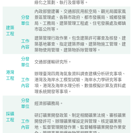
綠化之策劃、執行及督導等。
內政部營建署、交通部民用航空局、觀光局國家風
分發
景區管理處、各縣市政府、都市發展局、城鄉發展
單位
局、工務局、建築管理工程處、住宅發展處及鄉鎮
建築
市區公所等。
工程
建築管理行政作業，包含建築許可審查及核發、建
工作
築基地審查、指定建築界線、建築物施工管理、建
內容
築物使用管理、建築物拆除管理等。
分發
交通部運輸研究所。
單位
港灣
辦理臺灣四周海氣象資料調查建構分析研究事項、
工程
工作
港灣及海岸水工模型試驗、海岸水力學研究等事
內容
項，港灣及海岸水理分析、數值模擬計算及資料處
理系統開發等事項。
分發
經濟部礦務局。
單位
採礦
研訂礦業開發政策、制定相關礦業法規、審核礦業
工程
工作
開發許可、辦理礦業權設定與管理、核定礦業用
內容
地、監督管理開發作業、監督輔導礦業開發作業安