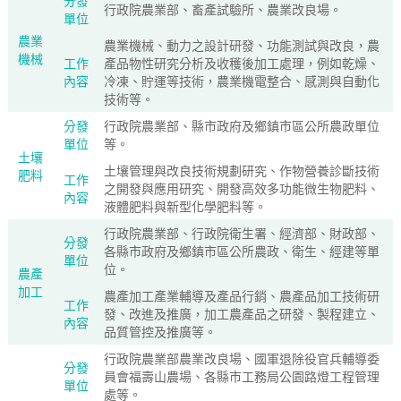
分發
行政院農業部、畜產試驗所、農業改良場。
單位
農業
農業機械、動力之設計研發、功能測試與改良，農
機械
工作
產品物性研究分析及收穫後加工處理，例如乾燥、
內容
冷凍、貯運等技術，農業機電整合、感測與自動化
技術等。
分發
行政院農業部、縣市政府及鄉鎮市區公所農政單位
單位
等。
土壤
土壤管理與改良技術規劃研究、作物營養診斷技術
肥料
工作
之開發與應用研究、開發高效多功能微生物肥料、
內容
液體肥料與新型化學肥料等。
行政院農業部、行政院衛生署、經濟部、財政部、
分發
各縣市政府及鄉鎮市區公所農政、衛生、經建等單
單位
位。
農產
加工
農產加工產業輔導及產品行銷、農產品加工技術研
工作
發、改進及推廣，加工農產品之研發、製程建立、
內容
品質管控及推廣等。
行政院農業部農業改良場、國軍退除役官兵輔導委
分發
員會福壽山農場、各縣市工務局公園路燈工程管理
單位
處等。