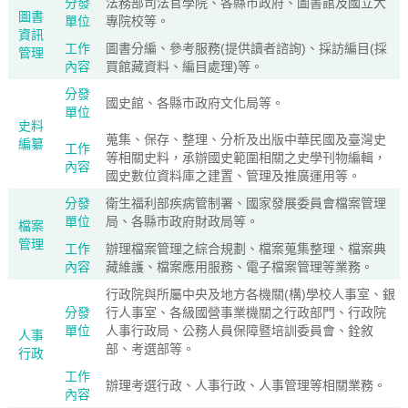
分發
法務部司法官學院、各縣市政府、圖書館及國立大
圖書
單位
專院校等。
資訊
工作
圖書分編、參考服務(提供讀者諮詢)、採訪編目(採
管理
內容
買館藏資料、編目處理)等。
分發
國史館、各縣市政府文化局等。
單位
史料
蒐集、保存、整理、分析及出版中華民國及臺灣史
編纂
工作
等相關史料，承辦國史範圍相關之史學刊物編輯，
內容
國史數位資料庫之建置、管理及推廣運用等。
分發
衛生福利部疾病管制署、國家發展委員會檔案管理
單位
局、各縣市政府財政局等。
檔案
管理
工作
辦理檔案管理之綜合規劃、檔案蒐集整理、檔案典
內容
藏維護、檔案應用服務、電子檔案管理等業務。
行政院與所屬中央及地方各機關(構)學校人事室、銀
分發
行人事室、各級國營事業機關之行政部門、行政院
單位
人事行政局、公務人員保障暨培訓委員會、銓敘
人事
部、考選部等。
行政
工作
辦理考選行政、人事行政、人事管理等相關業務。
內容