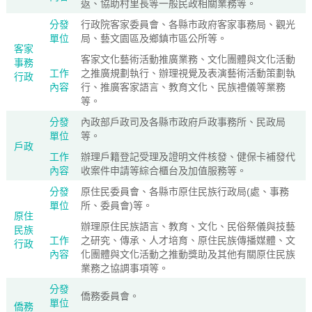
返、協助村里長等一般民政相關業務等。
分發
行政院客家委員會、各縣市政府客家事務局、觀光
單位
局、藝文園區及鄉鎮市區公所等。
客家
客家文化藝術活動推廣業務、文化團體與文化活動
事務
工作
之推廣規劃執行、辦理視覺及表演藝術活動策劃執
行政
內容
行、推廣客家語言、教育文化、民族禮儀等業務
等。
分發
內政部戶政司及各縣市政府戶政事務所、民政局
單位
等。
戶政
工作
辦理戶籍登記受理及證明文件核發、健保卡補發代
內容
收案件申請等綜合櫃台及加值服務等。
分發
原住民委員會、各縣市原住民族行政局(處、事務
單位
所、委員會)等。
原住
辦理原住民族語言、教育、文化、民俗祭儀與技藝
民族
工作
之研究、傳承、人才培育、原住民族傳播媒體、文
行政
內容
化團體與文化活動之推動獎助及其他有關原住民族
業務之協調事項等。
分發
僑務委員會。
單位
僑務