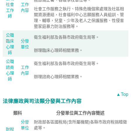
務部矯正署、各級學校單位等。
社會
工作
社會工作服務之執行、特殊危機個案處理及社區相
工作
內容
關資源連結，社會福利中心志願服務人員組訓、管
師
理、輔導，兒童、少年及老人之保護服務、性侵害
暨家庭暴力防治服務等。
公職
衛生福利部及各縣市政府衛生局等。
臨床
分發
心理
單位
辦理臨床心理師相關業務。
師
公職
衛生福利部及各縣市政府衛生局等。
諮商
工作
心理
內容
辦理諮商心理師相關業務。
師
▲Top
法律廉政與司法類分發與工作內容
類科
分發單位與工作內容簡述
分發
財政部各區國稅局(含所屬機關)各縣市政府稅捐稽徵
單位
處等。
財稅