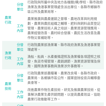
行政院與所屬中央及地方各機關(構)學校、縣市政府
分發
漁業及漁港事業管理處含派出單位、各縣市鄉鎮市
單位
區公所及農業局等。
農業
農業推廣與農產運銷之督導、農地改革與利用規
行政
劃、農業與農民組織之輔導、肥料與飼料品質登記
工作
管理、農業技術人員之培訓、農業資源管理應用、
內容
農業經營改善、農村綜合發展、農民生活改善及農
作物災害補助等。
分發
行政院農業部漁業署、縣市政府漁業及漁港事業管
單位
理處等。
漁業
漁船、船員、水產養殖證照及漁業權各項證照之核
行政
工作
發，魚貨市場管理，產銷調節、漁業資源管理及保
內容
育、國際漁業事務與漁業涉外事務等。
行政院農業部農糧署、農業改良場、各縣市政府、
分發
農業局、各鄉鎮市區公所、國軍退除役官兵輔導委
單位
員會等。
農業
技術
改進農業作物生產技術，研究及推廣農業技術，從
工作
事解決農業生產供銷問題，以提高農產效益，協助
內容
農業行政推動等工作。