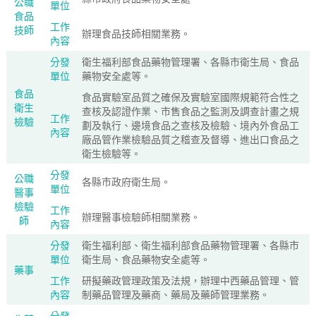
公職
單位
食品
工作
技師
辦理食品技師相關業務。
內容
分發
衛生福利部食品藥物管理署、各縣市衛生局、食品
單位
藥物安全處等。
食品
食品實驗室品質之確保及實驗室國際規範符合性之
衛生
查核及認證作業、市售食品之監測及調查計畫之規
工作
檢驗
劃及執行、邊境食品之查核及檢驗、境內外食品工
內容
廠品管作業檢驗品質之稽查及督導、進出口食品之
衛生檢驗等。
分發
公職
各縣市政府衛生局。
單位
醫事
檢驗
工作
辦理醫事檢驗師相關業務。
師
內容
分發
衛生福利部、衛生福利部食品藥物管理署、各縣市
單位
衛生局、食品藥物安全處等。
藥事
工作
研擬藥政管理政策及法規，辦理中西藥品管理、管
內容
制藥品管理及藥商、藥局及藥師管理業務。