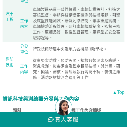
單位
車輛製造品質一致性督導、車輛結構設計、打造之
汽車
審核監督、零組件結構變更檢測與技術規範、引擎
工程
工作
及底盤性能測試、廢氣污染控制、肇事重建實務、
內容
車輛檢驗流程管理、研訂車輛檢驗制度、監督考核
工作、車輛品質一致性監督管理、車輛型式安全審
驗認證等。
分發
行政院與所屬中央及地方各機關(構)學校。
單位
消防
從事災害防救、預防火災、搶救各類災害及應變、
技術
工作
緊急救護、災害調查及鑑定相關技術，與計畫、研
內容
究、擬議、審核、督導及執行消防車輛、裝備之維
修，消防器材檢測之運用等工作。
▲Top
資訊科技與測繪類分發與工作內容
類科
分發單位與工作內容簡述
真人
客服
內政部國土測繪中心、財政部國有財產署各分署、
分發
辦事處、交通部高速公路局、縣市政府地政局、農