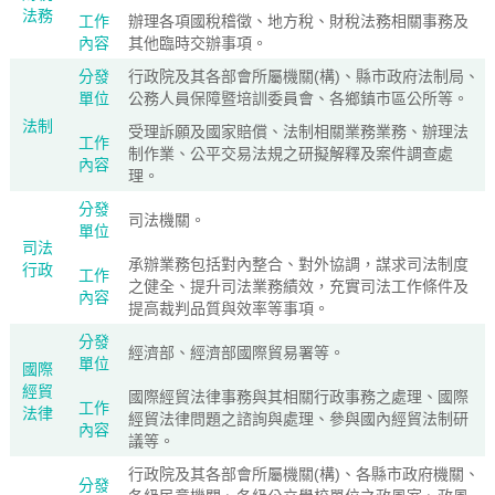
法務
工作
辦理各項國稅稽徵、地方稅、財稅法務相關事務及
內容
其他臨時交辦事項。
分發
行政院及其各部會所屬機關(構)、縣市政府法制局、
單位
公務人員保障暨培訓委員會、各鄉鎮市區公所等。
法制
受理訴願及國家賠償、法制相關業務業務、辦理法
工作
制作業、公平交易法規之研擬解釋及案件調查處
內容
理。
分發
司法機關。
單位
司法
承辦業務包括對內整合、對外協調，謀求司法制度
行政
工作
之健全、提升司法業務績效，充實司法工作條件及
內容
提高裁判品質與效率等事項。
分發
經濟部、經濟部國際貿易署等。
單位
國際
經貿
國際經貿法律事務與其相關行政事務之處理、國際
工作
法律
經貿法律問題之諮詢與處理、參與國內經貿法制研
內容
議等。
行政院及其各部會所屬機關(構)、各縣市政府機關、
分發