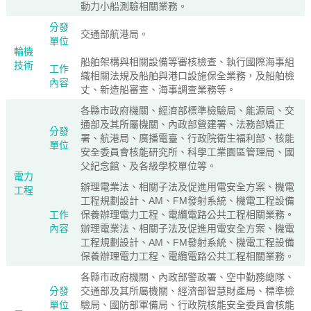
動力小船測驗相關業務。
分發
交通部航港局。
單位
輪機
船舶架構與相關設備等審核檢查、執行國際海事組
技術
工作
織相關法規及船舶與港口設施保全業務，及船舶檢
內容
丈、新造船審查、海事調查業務等。
各縣市政府機關、經濟部標準檢驗局、能源局、交
通部及其所屬機關、內政部營建署、法務部矯正
分發
署、航港局、廣播電臺、行政院衛生福利部、核能
單位
安全委員會核能研究所、科學工業園區管理局、國
父紀念館、及各級學校單位等。
電力
辦理電業法、相關子法及促進用電安全方案、機電
工程
工程規劃設計、AM、FM發射系統、機電工程設備
工作
保養辦理電力工程、電纜電路公共工程相關業務。
內容
辦理電業法、相關子法及促進用電安全方案、機電
工程規劃設計、AM、FM發射系統、機電工程設備
保養辦理電力工程、電纜電路公共工程相關業務。
各縣市政府機關、內政部警政署、空中勤務總隊、
分發
交通部及其所屬機關、經濟部智慧財產局、標準檢
單位
驗局、國防部軍備局、行政院核能安全委員會核能