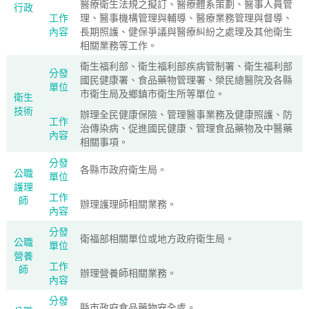
醫療衛生法規之擬訂、醫療體系策劃、醫事人員管
行政
工作
理、醫事機構管理與輔導、醫療業務管理與督導、
內容
長期照護、健保爭議與醫療糾紛之處理及其他衛生
相關業務等工作。
衛生福利部、衛生福利部疾病管制署、衛生福利部
分發
國民健康署、食品藥物管理署、榮民總醫院及各縣
單位
市衛生局及鄉鎮市衛生所等單位。
衛生
技術
辦理全民健康保險、管理醫事業務及健康照護、防
工作
治傳染病、促進國民健康、管理食品藥物及中醫藥
內容
相關事項。
分發
各縣市政府衛生局。
公職
單位
護理
工作
師
辦理護理師相關業務。
內容
分發
衛福部相關單位或地方政府衛生局。
公職
單位
營養
工作
師
辦理營養師相關業務。
內容
分發
縣市政府食品藥物安全處。