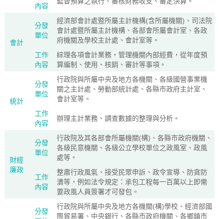
監督預算之執行、審核財務收支、審定決算。
內容
經濟部會計處暨所屬主計機構(含所屬機關)、司法院
分發
會計處暨所屬主計機構、各部會所屬會計室、各政
單位
府機關及學校主計處、會計室等。
會計
工作
綜理各項會計業務，管理機關內部經費，從年度預
內容
算編制、使用、核銷、審計等事項。
行政院與所屬中央及地方各機關、各級國營事業機
分發
關之主計處、勞動部統計處、各縣市政府主計室、
單位
會計室等。
統計
工作
辦理主計業務、調查數據的整理與分析。
內容
行政院及其各部會所屬機關(構)、各縣市政府機關、
分發
各級民意機關、各級公立學校單位之政風室、政風
單位
處等。
財經
廉政
整肅行政風氣、接受民眾申訴、政令宣導、防貪防
工作
瀆等，例如法令規定：承包工程每一百萬以上即需
內容
要政風人員簽署才可發包。
行政院與所屬中央及地方各機關(構)學校、經濟部國
分發
際貿易署、中央銀行、各縣市政府機關、各鄉鎮市