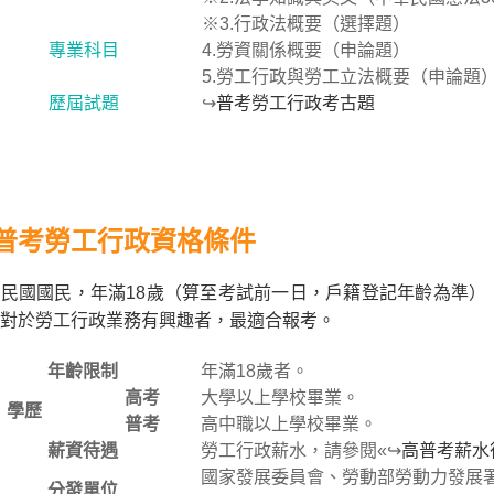
※3.行政法概要（選擇題）
專業科目
4.勞資關係概要（申論題）
5.勞工行政與勞工立法概要（申論題
歷屆試題
↪
普考勞工行政考古題
普考勞工行政資格條件
民國國民，年滿18歲（算至考試前一日，戶籍登記年齡為準）
對於勞工行政業務有興趣者，最適合報考。
年齡限制
年滿18歲者。
高考
大學以上學校畢業。
學歷
普考
高中職以上學校畢業。
薪資待遇
勞工行政薪水，請參閱«↪
高普考薪水
國家發展委員會、勞動部勞動力發展
分發單位