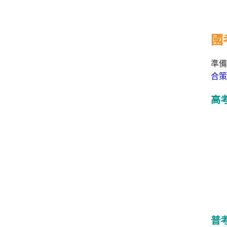
國
準備
合策
高
普