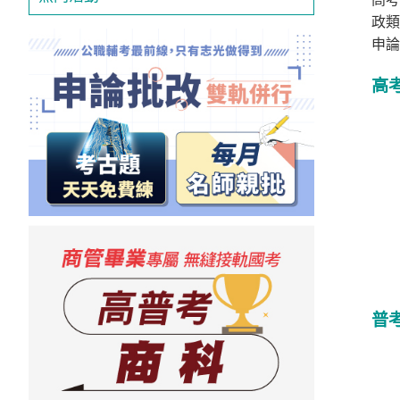
投
政類
區
申論
雲
高
嘉
南
區
高
屏
地
區
東
部
離
島
普
超
級
函
授