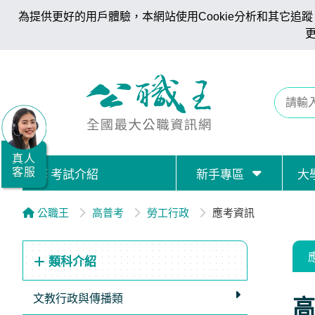
為提供更好的用戶體驗，本網站使用Cookie分析和其它追蹤。
全
國
公
職/
就
業/
真人
客服
考試介紹
新手專區
大
證
照
公職王
高普考
勞工行政
應考資訊
服
務
類科介紹
據
點
文教行政與傳播類
高