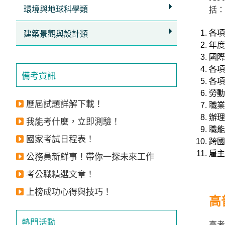
獲
環境與地球科學類
括：
得
各項
建築景觀與設計類
500
年度
元
國際
折
各項
備考資訊
各項
扣！
勞動
歷屆試題詳解下載！
職業
北
辦理
北
我能考什麼，立即測驗！
職能
基
國家考試日程表！
區
跨國
雇主
公務員新鮮事！帶你一探未來工作
桃
竹
考公職精選文章！
苗
上榜成功心得與技巧！
區
高
中
熱門活動
彰
高考