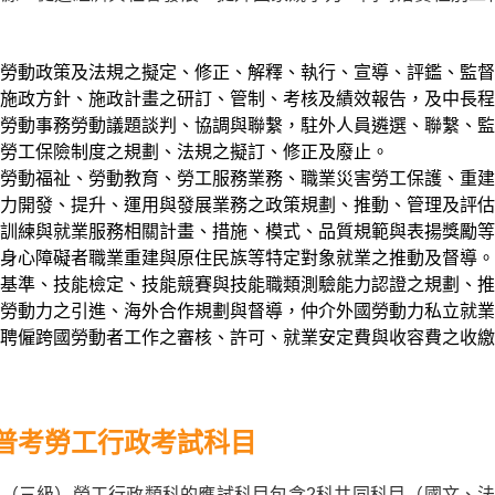
勞動政策及法規之擬定、修正、解釋、執行、宣導、評鑑、監督
施政方針、施政計畫之研訂、管制、考核及績效報告，及中長
勞動事務勞動議題談判、協調與聯繫，駐外人員遴選、聯繫、監
勞工保險制度之規劃、法規之擬訂、修正及廢止。
勞動福祉、勞動教育、勞工服務業務、職業災害勞工保護、重建
力開發、提升、運用與發展業務之政策規劃、推動、管理及評估
訓練與就業服務相關計畫、措施、模式、品質規範與表揚獎勵等
身心障礙者職業重建與原住民族等特定對象就業之推動及督導。
基準、技能檢定、技能競賽與技能職類測驗能力認證之規劃、推
勞動力之引進、海外合作規劃與督導，仲介外國勞動力私立就
聘僱跨國勞動者工作之審核、許可、就業安定費與收容費之收繳
普考勞工行政考試科目
（三級）勞工行政類科的應試科目包含2科共同科目（國文、法