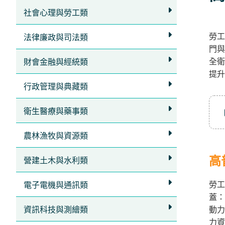
立
社會心理與勞工類
即
勞工
加
法律廉政與司法類
門與
入
全衛
財會金融與經統類
LINE
提升
官
行政管理與典藏類
方
衛生醫療與藥事類
帳
號
農林漁牧與資源類
享
專
高
營建土木與水利類
人
勞
電子電機與通訊類
服
蓋：
務
，
資訊科技與測繪類
動力
再
力