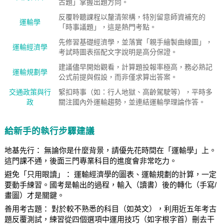
古題」掌握出題方向。
反覆聆聽課程以釐清架構，特別留意師資補充的
運輸學
「時事議題」，這是熱門考點。
先修習基礎經濟學，並落實「親手繪製曲線圖」，
運輸經濟學
考試時圖表搭配文字說明是高分保證。
建議儘早開始觀看，計算題投報率極高，務必熟記
運輸規劃學
公式前提與假設，而非僅求算出答案。
交通政策與行
緊扣時事（如：行人地獄、高齡駕駛等），平時多
政
關注國內外運輸趨勢，並連結運輸學理論作答。
給新手的執行步驟建議
地基先行： 無論你是什麼背景，請優先花時間在「運輸學」上。
這門課不通，後面三門專業科目的進度會非常吃力。
避免「只用眼讀」： 運輸經濟學的圖表、運輸規劃的計算，一定
要動手練習。國考是輸出的過程，輸入（讀書）後的轉化（手寫/
畫圖）才是關鍵。
善用考古題： 對於較不熟悉的科目（如英文），利用近五年考古
題反覆測試，練習從四個選項中運用技巧（如字根字首）刪去干