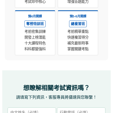
考試命中核心
增強答題能力
預4月開課
預5-6月開課
奪榜特訓班
總複習班
考前密集訓練
考前精華重點
開發上榜潛能
快速複習得分
十大課程特色
補充最新時事
科科都變強科
掌握關鍵考點
想瞭解相關考試資訊嗎？
請填寫下列資訊，客服專員將儘速與您聯繫！