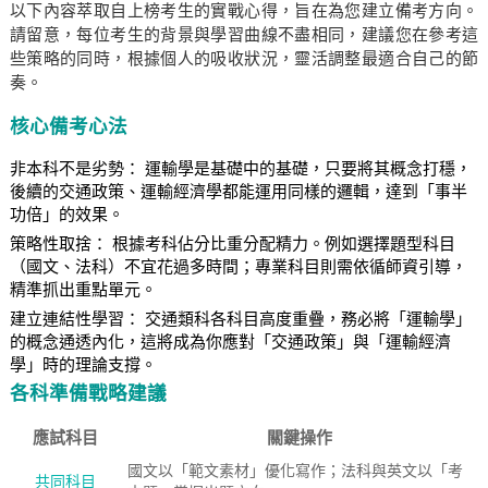
以下內容萃取自上榜考生的實戰心得，旨在為您建立備考方向。
請留意，每位考生的背景與學習曲線不盡相同，建議您在參考這
些策略的同時，根據個人的吸收狀況，靈活調整最適合自己的節
奏。
核心備考心法
非本科不是劣勢： 運輸學是基礎中的基礎，只要將其概念打穩，
後續的交通政策、運輸經濟學都能運用同樣的邏輯，達到「事半
功倍」的效果。
策略性取捨： 根據考科佔分比重分配精力。例如選擇題型科目
（國文、法科）不宜花過多時間；專業科目則需依循師資引導，
精準抓出重點單元。
建立連結性學習： 交通類科各科目高度重疊，務必將「運輸學」
的概念通透內化，這將成為你應對「交通政策」與「運輸經濟
學」時的理論支撐。
各科準備戰略建議
應試科目
關鍵操作
國文以「範文素材」優化寫作；法科與英文以「考
共同科目