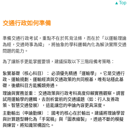
▲Top
交通行政如何準備
準備交通行政考試，重點不在於死背法條，而在於「以運輸理論
為經，交通時事為緯」，將抽象的學科邏輯內化為解決實際交通
問題的能力。
為了讓新手更能掌握要領，建議採取以下三階段備考策略：
紮實基礎（核心科目）： 必須優先精通「運輸學」。它是交通行
政、運輸規劃、運輸經濟與交通政策的共同根基，唯有站穩此基
礎，後續科目方能觸類旁通。
理論與實務並重： 交通政策與行政考科高度仰賴實務觀察。請嘗
試用運輸學的邏輯，去剖析當前的交通議題（如：行人友善政
策、智慧交通發展），這能讓您的申論內容更具深度。
主動輸出（申論勤練）： 國考的核心在於輸出。建議將理論學習
與計算題型轉化為「手寫稿」與「圖表繪製」，透過不斷的模擬
與練習，將知識架構固化。