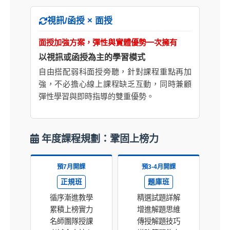
視訊/函授 × 面授
面授加強方案，彈性與實體優勢一次擁有
以視訊或函授為主的學習模式
自由搭配弱科面授旁聽，針對課程重點再加
強，不必擔心線上課程缺乏互動，同時兼顧
彈性學習與即時指導的雙重優勢。
年度課程規劃：鞏固上榜力
預7月開課
預3-4月開課
正規班
題庫班
循序漸進教學
精選試題詳解
累積上榜實力
增進解題思維
名師團隊授課
傳授解題技巧