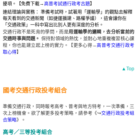
擾項。【免費下載→
高普考試通行政考古題
】
連結理論與實務： 準備考試時，試著用「運輸學」的觀點去解釋
每天看到的交通新聞（如捷運擴建、路權爭議），這會讓你在
「交通政策」一科中寫出比別人更有深度的分析。
交通行政不是死背的學問，而是
用運輸學的邏輯，去分析當前的
交通時事與問題。
保持對領域的熱忱，並耐心地重複複習核心課
程，你也能建立起上榜的實力。【更多心得→
高普考交通行政考
取心得
】
▲Top
國考交通行政投考組合
準備交通行政，同時報考高考、普考與地方特考，一次準備，三
次上榜機會。欲了解更多投考策略，請參考《↪
交通行政投考組
合策略
》。
高考／三等投考組合