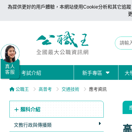
為提供更好的用戶體驗，本網站使用Cookie分析和其它追蹤。
全
國
公
職/
就
業/
真人
客服
考試介紹
新手專區
大
證
照
公職王
高普考
交通技術
應考資訊
服
務
類科介紹
據
點
文教行政與傳播類
高