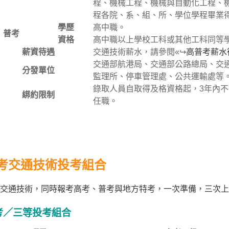
程、機械工程、機械與自動化工程、
程各院、系、組、所、學位學程畢業
學歷
高中職。
普考
資格
高中職以上學校工科或其他工科同等
薪資待遇
交通技術薪水，請參閱«↪
高普考薪水
交通部航港局、交通部公路總局、交
分發單位
監理所、停車管理處、公共運輸處等
錄取人員自取得及格資格起，3年內
綁約限制
任職。
考交通技術投考組合
交通技術，同時報考高考、普考與地方特考，一次準備，三次上
考／三等投考組合