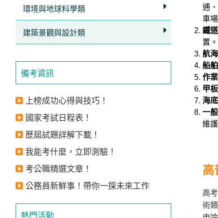
通、
獲
環境與地球科學類
車場
得
鐵道
建築景觀與設計類
500
置。
元
航海
船舶
折
備考資訊
作業
扣！
甲板
上榜成功心得與技巧！
海底
北
一般
北
國家考試日程表！
維護
基
歷屆試題詳解下載！
區
我能考什麼，立即測驗！
桃
竹
高
考公職精選文章！
苗
公務員新鮮事！帶你一探未來工作
區
高考
術類
中
熱門活動
彰
申論