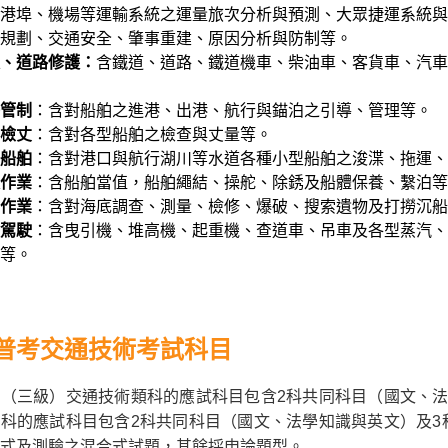
港埠、機場等運輸系統之運量旅次分析與預測、大眾捷運系統與
規劃、交通安全、肇事重建、原因分析與防制等。
、道路修護：
含鐵道、道路、鐵道機車、柴油車、客貨車、汽車
管制
：含對船舶之進港、出港、航行與錨泊之引導、管理等。
檢丈
：含對各型船舶之檢查與丈量等。
船舶
：含對港口與航行湖川等水道各種小型船舶之浚渫、拖運、
作業
：含船舶當值，船舶繩結、操舵、除銹及船體保養、繫泊等
作業
：含對海底調查、測量、檢修、爆破、搜索遺物及打撈沉船
駕駛
：含曳引機、堆高機、起重機、查道車、吊車及各型蒸汽、
等。
普考交通技術考試科目
（三級）交通技術類科的應試科目包含2科共同科目（國文、法
科的應試科目包含2科共同科目（國文、法學知識與英文）及3
式及測驗之混合式試題，其餘採申論題型。