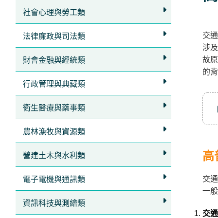
立
社會心理與勞工類
即
交通
加
法律廉政與司法類
涉及
入
故原
財會金融與經統類
LINE
的背
官
行政管理與典藏類
方
衛生醫療與藥事類
帳
號
農林漁牧與資源類
享
專
高
營建土木與水利類
人
交通
電子電機與通訊類
服
一般
務
，
資訊科技與測繪類
再
交通