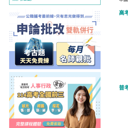
投
區
高
雲
嘉
南
區
高
屏
地
區
東
部
普
離
島
超
級
函
授