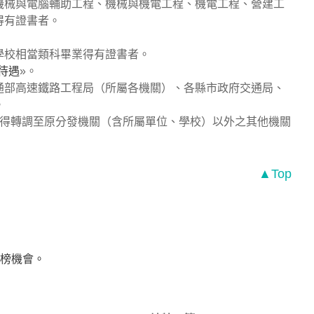
機械與電腦輔助工程、機械與機電工程、機電工程、營建工
得有證書者。
學校相當類科畢業得有證書者。
待遇
»。
通部高速鐵路工程局（所屬各機關）、各縣市政府交通局、
。
不得轉調至原分發機關（含所屬單位、學校）以外之其他機關
▲Top
榜機會。