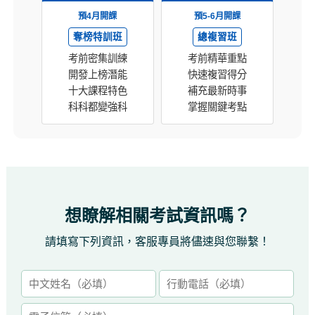
預4月開課
預5-6月開課
奪榜特訓班
總複習班
考前密集訓練
考前精華重點
開發上榜潛能
快速複習得分
十大課程特色
補充最新時事
科科都變強科
掌握關鍵考點
想瞭解相關考試資訊嗎？
請填寫下列資訊，客服專員將儘速與您聯繫！