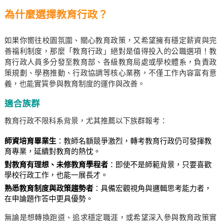
為什麼選擇教育行政？
如果你嚮往校園氛圍、關心教育政策，又希望擁有穩定薪資與完
善福利制度，那麼「教育行政」絕對是值得投入的公職選項！教
育行政人員多分發至教育部、各級教育局處或學校體系，負責政
策規劃、學務推動、行政協調等核心業務，不僅工作內容富有意
義，也能實質參與教育制度的運作與改善。
適合族群
教育行政不限科系背景，尤其推薦以下族群報考：
師資培育畢業生
：教師名額競爭激烈，轉考教育行政仍可發揮教
育專業，延續對教育的熱忱。
對教育有理想、未修教育學程者
：即使不是師範背景，只要喜歡
學校行政工作，也能一展長才。
熟悉教育制度與政策趨勢者
：具備宏觀視角與邏輯思考能力者，
在申論題作答中更具優勢。
無論是想轉換跑道、追求穩定職涯，或希望深入參與教育政策實