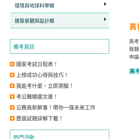
獲
環境與地球科學類
得
建築景觀與設計類
500
高
元
高考
折
備考資訊
程類
扣！
申論
國家考試日程表！
北
高
北
上榜成功心得與技巧！
基
我能考什麼，立即測驗！
區
考公職精選文章！
桃
竹
公務員新鮮事！帶你一探未來工作
苗
歷屆試題詳解下載！
區
中
熱門活動
彰