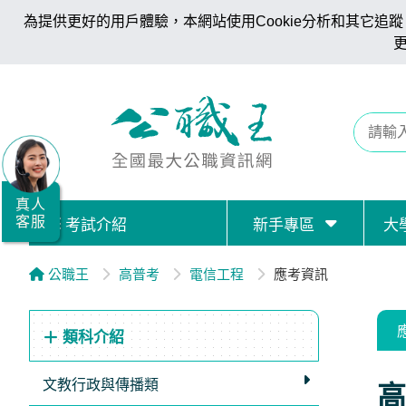
為提供更好的用戶體驗，本網站使用Cookie分析和其它追蹤。
全
國
公
職/
就
業/
真人
客服
考試介紹
新手專區
大
證
照
公職王
高普考
電信工程
應考資訊
服
務
類科介紹
據
點
文教行政與傳播類
高