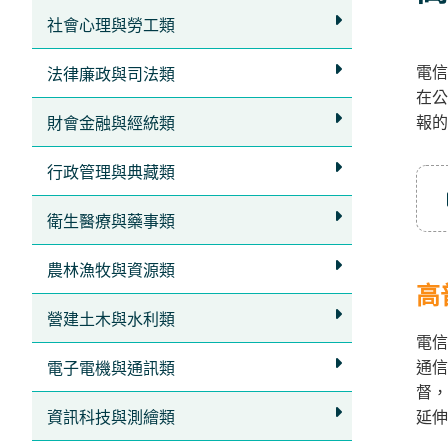
立
社會心理與勞工類
即
電信
加
法律廉政與司法類
在公
入
報的
財會金融與經統類
LINE
官
行政管理與典藏類
方
衛生醫療與藥事類
帳
號
農林漁牧與資源類
享
高
專
營建土木與水利類
電信
人
通信
電子電機與通訊類
服
督，
務
，
資訊科技與測繪類
延伸
再