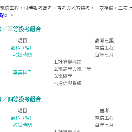
電信工程，同時報考高考、普考與地方特考，一次準備，三次上
略
》。
考／三等投考組合
項目
高考三級
類科（組）
電信工程
考試時間
每年七月
1.計算機概論
2.電路學與電子學
專業科目
3.電磁學
4.通信與系統
考／四等投考組合
項目
普考
類科（組）
電信工程
考試時間
每年七月