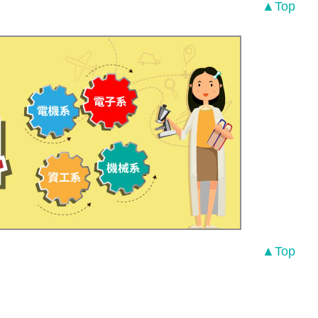
▲Top
▲Top