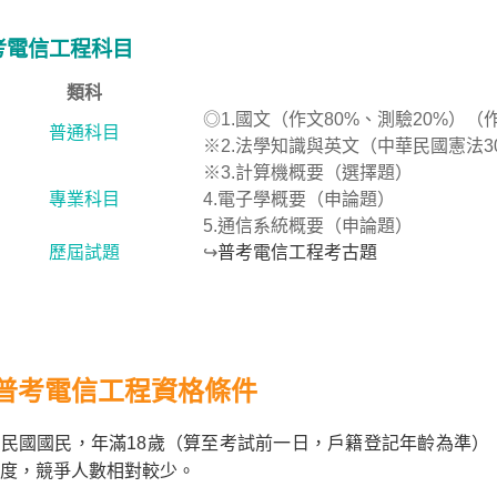
考電信工程科目
類科
◎1.國文（作文80%、測驗20%）
普通科目
※2.法學知識與英文（中華民國憲法3
※3.計算機概要（選擇題）
專業科目
4.電子學概要（申論題）
5.通信系統概要（申論題）
歷屆試題
↪
普考電信工程考古題
普考電信工程資格條件
民國國民，年滿18歲（算至考試前一日，戶籍登記年齡為準）
度，競爭人數相對較少。