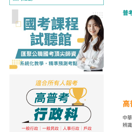
投
區
普
雲
嘉
南
區
高
屏
地
區
東
部
離
島
高
超
級
中華
函
辨識
授