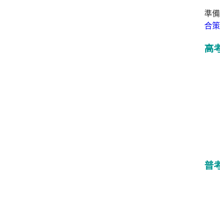
準備
合策
高
普