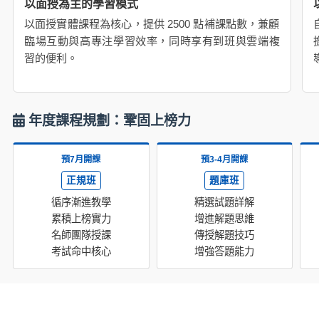
以面授為主的學習模式
以面授實體課程為核心，提供 2500 點補課點數，兼顧
臨場互動與高專注學習效率，同時享有到班與雲端複
習的便利。
年度課程規劃：鞏固上榜力
預7月開課
預3-4月開課
正規班
題庫班
循序漸進教學
精選試題詳解
累積上榜實力
增進解題思維
名師團隊授課
傳授解題技巧
考試命中核心
增強答題能力