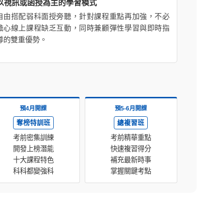
以視訊或函授為主的學習模式
自由搭配弱科面授旁聽，針對課程重點再加強，不必
擔心線上課程缺乏互動，同時兼顧彈性學習與即時指
導的雙重優勢。
預4月開課
預5-6月開課
奪榜特訓班
總複習班
考前密集訓練
考前精華重點
開發上榜潛能
快速複習得分
十大課程特色
補充最新時事
科科都變強科
掌握關鍵考點