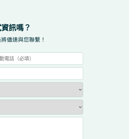
試資訊嗎？
員將儘速與您聯繫！