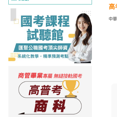
投
高
區
中華
雲
嘉
南
區
高
屏
地
區
東
部
離
島
超
級
函
授