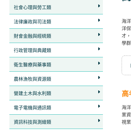
立
社會心理與勞工類
即
海洋
加
法律廉政與司法類
洋保
入
才，
財會金融與經統類
LINE
學群
官
行政管理與典藏類
方
衛生醫療與藥事類
帳
號
農林漁牧與資源類
享
專
高
營建土木與水利類
人
海洋
電子電機與通訊類
服
業資
務
，
資訊科技與測繪類
視業
再