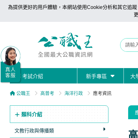
為提供更好的用戶體驗，本網站使用Cookie分析和其它追蹤。
全
國
公
職/
就
業/
真人
客服
考試介紹
新手專區
大
證
照
公職王
高普考
海洋行政
應考資訊
服
務
類科介紹
據
點
文教行政與傳播類
高