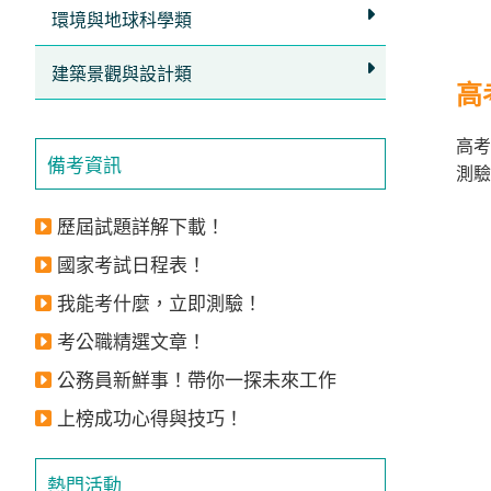
獲
環境與地球科學類
得
建築景觀與設計類
500
高
元
高考
折
備考資訊
測驗
扣！
歷屆試題詳解下載！
北
北
國家考試日程表！
基
我能考什麼，立即測驗！
區
考公職精選文章！
桃
竹
公務員新鮮事！帶你一探未來工作
苗
上榜成功心得與技巧！
區
中
熱門活動
彰