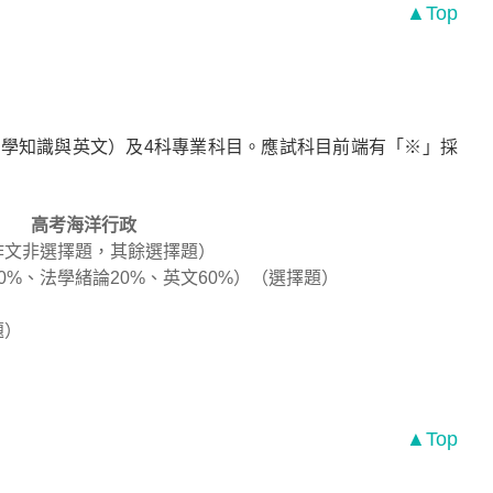
▲Top
學知識與英文）及4科專業科目。應試科目前端有「※」採
高考海洋行政
（作文非選擇題，其餘選擇題）
0%、法學緒論20%、英文60%）（選擇題）
題）
▲Top