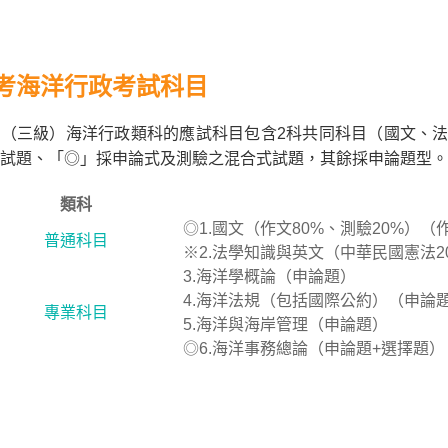
考海洋行政考試科目
（三級）海洋行政類科的應試科目包含2科共同科目（國文、法
試題、「◎」採申論式及測驗之混合式試題，其餘採申論題型。
類科
◎1.國文（作文80%、測驗20%）
普通科目
※2.法學知識與英文（中華民國憲法2
3.海洋學概論（申論題）
4.海洋法規（包括國際公約）（申論
專業科目
5.海洋與海岸管理（申論題）
◎6.海洋事務總論（申論題+選擇題）