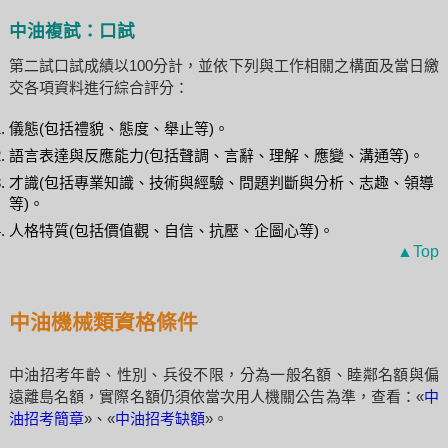
中油複試：口試
第二試口試成績以100分計，並依下列與工作相關之構面及當日繳
交各項資料進行綜合評分：
儀態(包括禮貌、態度、舉止等)。
語言表達與反應能力(包括聲調、言辭、理解、應變、溝通等)。
才識(包括專業知識、技術與經驗、問題判斷與分析、志趣、領導
等)。
人格特質(包括價值觀、自信、抗壓、企圖心等)。
▲Top
中油機械類資格條件
中油招考年齡、性別、兵役不限，分為一般名額、睦鄰名額與偏
遠離島名額，實際名額仍須依當次用人機關公告為準，查看：«
中
油招考簡章
»、«
中油招考缺額
»。