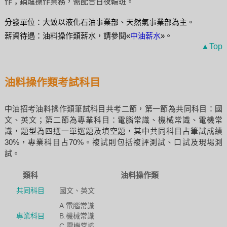
作；鍋爐操作業務，需配合日夜輪班。
分發單位：大致以液化石油事業部、天然氣事業部為主。
薪資待遇：油料操作類薪水，請參閱«
中油薪水
»。
▲Top
油料操作類考試科目
中油招考油料操作類筆試科目共考二節，第一節為共同科目：國
文、英文；第二節為專業科目：電腦常識、機械常識、電機常
識，題型為四選一單選題及填空題，其中共同科目占筆試成績
30%，專業科目占70%。複試則包括複評測試、口試及現場測
試。
類科
油料操作類
共同科目
國文、英文
A.電腦常識
專業科目
B.機械常識
C.電機常識