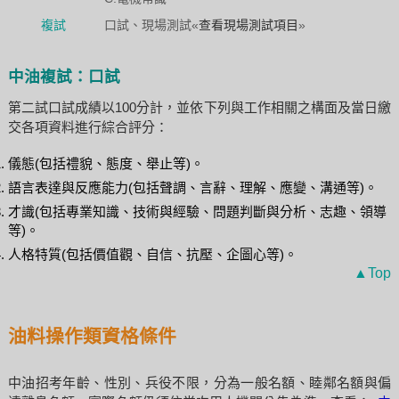
複試
口試、現場測試«
查看現場測試項目
»
中油複試：口試
第二試口試成績以100分計，並依下列與工作相關之構面及當日繳
交各項資料進行綜合評分：
儀態(包括禮貌、態度、舉止等)。
語言表達與反應能力(包括聲調、言辭、理解、應變、溝通等)。
才識(包括專業知識、技術與經驗、問題判斷與分析、志趣、領導
等)。
人格特質(包括價值觀、自信、抗壓、企圖心等)。
▲Top
油料操作類資格條件
中油招考年齡、性別、兵役不限，分為一般名額、睦鄰名額與偏