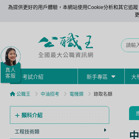
為提供更好的用戶體驗，本網站使用Cookie分析和其它追蹤。
全
國
公
職/
就
業/
真人
客服
考試介紹
新手專區
大
證
照
公職王
中油招考
電機類
錄取名額
服
務
類科介紹
據
點
工程技術類
中