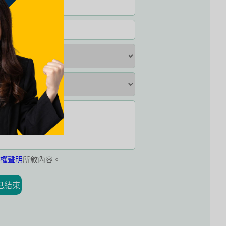
權聲明
所敘內容。
已結束