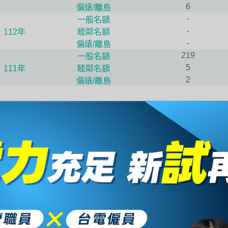
6
偏遠/離島
-
一般名額
-
112年
睦鄰名額
-
偏遠/離島
219
一般名額
5
111年
睦鄰名額
2
偏遠/離島
想瞭解相關考
請填寫下列資訊，客服專