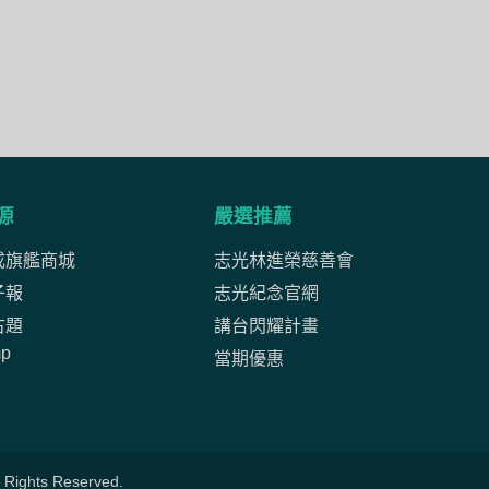
源
嚴選推薦
成旗艦商城
志光林進榮慈善會
子報
志光紀念官網
古題
講台閃耀計畫
mp
當期優惠
ghts Reserved.