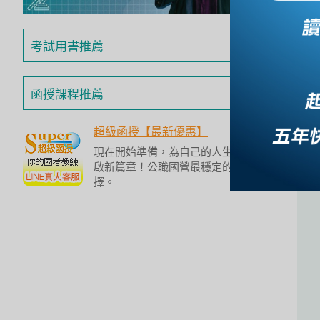
投
區
考試用書推薦
雲
嘉
南
函授課程推薦
區
高
超級函授【最新優惠】
屏
現在開始準備，為自己的人生開
地
啟新篇章！公職國營最穩定的選
區
擇。
東
部
離
島
超
級
函
授