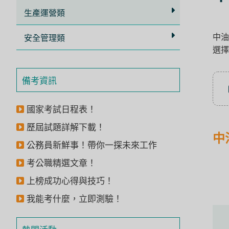
立
生產運營類
即
中油
加
安全管理類
選擇
入
LINE
備考資訊
官
方
國家考試日程表！
帳
歷屆試題詳解下載！
號
中
公務員新鮮事！帶你一探未來工作
享
專
考公職精選文章！
人
上榜成功心得與技巧！
服
我能考什麼，立即測驗！
務
，
再