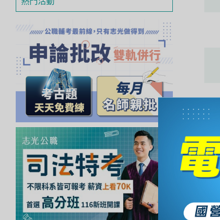
熱門活動
獲
得
500
元
折
扣！
北
北
基
區
桃
竹
苗
區
中
彰