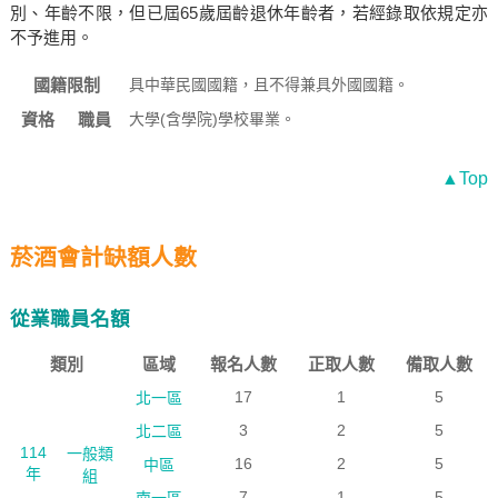
別、年齡不限，但已屆65歲屆齡退休年齡者，若經錄取依規定亦
不予進用。
國籍限制
具中華民國國籍，且不得兼具外國國籍。
資格
職員
大學(含學院)學校畢業。
▲Top
菸酒會計缺額人數
從業職員名額
類別
區域
報名人數
正取人數
備取人數
17
1
5
北一區
3
2
5
北二區
114
一般類
16
2
5
中區
年
組
7
1
5