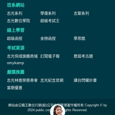
班系網站
志光系列
學儒系列
志聖系列
志光數位學院
超級考試王
線上學習
超級函授
金榜函授
學思酷
考試資源
志光保成旗艦商城
訂閱電子報
歷屆考古題
omykamp
嚴選推薦
志光林進榮慈善會
志光紀念官網
講台閃耀計畫
當期優惠
網站由公職王數位行銷(股)公司維運管理著作權所有 Copyright © by
2024 public.com.tw All Rights Reserved.