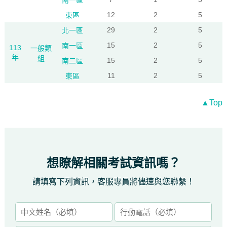
南一區
12
2
5
東區
29
2
5
北一區
15
2
5
南一區
113
一般類
年
組
15
2
5
南二區
11
2
5
東區
▲Top
想瞭解相關考試資訊嗎？
請填寫下列資訊，客服專員將儘速與您聯繫！