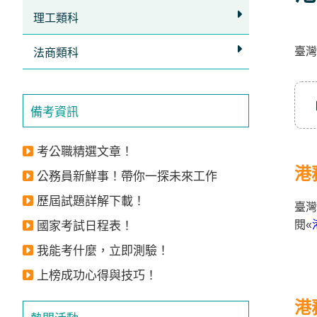
立
理工類科
即
臺灣
加
法商類科
入
LINE
備考資訊
官
方
考公職精選文章！
帳
港
公務員新鮮事！帶你一探未來工作
號
歷屆試題詳解下載！
享
臺
專
閱«
國家考試日程表！
人
我能考什麼，立即測驗！
服
上榜成功心得與技巧！
務
，
港
再