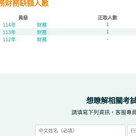
務財務缺額人數
員級
正取人數
1
114年
財務
1
113年
財務
-
112年
財務
想瞭解相關考
請填寫下列資訊，客服專