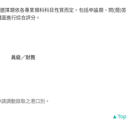
非選擇題依各專業類科科目性質而定，包括申論題、問(簡)答
構面進行綜合評分。
員級／財務
申請調動錄取之港口別。
▲Top