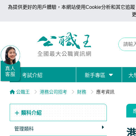
為提供更好的用戶體驗，本網站使用Cookie分析和其它追蹤。
全
國
公
職/
就
業/
真人
客服
考試介紹
新手專區
大
證
照
公職王
港務公司招考
財務
應考資訊
服
務
類科介紹
據
點
管理類科
港