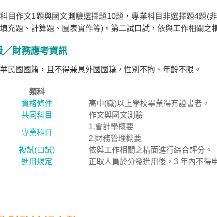
科目作文1題與國文測驗選擇題10題，專業科目非選擇題4題(
填充題、計算題、圖表實作等)。第二試口試，依與工作相關之
級／財務應考資訊
華民國國籍，且不得兼具外國國籍，性別不拘、年齡不限。
類科
資格條件
高中(職)以上學校畢業得有證書者。
共同科目
作文與國文測驗
1.會計學概要
專業科目
2.財務管理概要
複試(口試)
依與工作相關之構面進行綜合評分。
進用規定
正取人員於分發進用後，3 年內不得