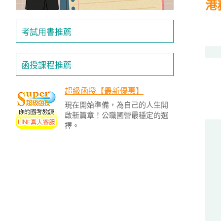
港
投
區
考試用書推薦
雲
嘉
南
函授課程推薦
區
高
超級函授【最新優惠】
屏
現在開始準備，為自己的人生開
地
啟新篇章！公職國營最穩定的選
區
擇。
東
部
離
島
超
級
函
授