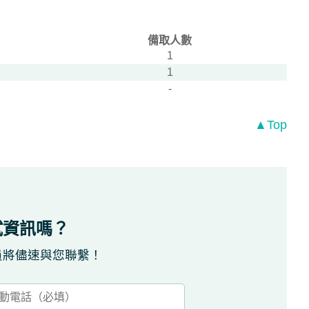
備取人數
1
1
-
▲Top
試資訊嗎？
員將儘速與您聯繫！