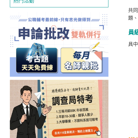
熱門活動
獲
共同
得
題、
500
員
元
折
具中
扣！
北
北
基
區
桃
竹
苗
區
中
彰