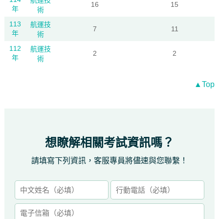
航運技
16
15
年
術
113
航運技
7
11
年
術
112
航運技
2
2
年
術
▲Top
想瞭解相關考試資訊嗎？
請填寫下列資訊，客服專員將儘速與您聯繫！