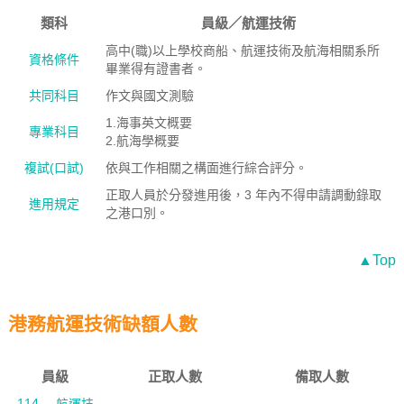
類科
員級／航運技術
高中(職)以上學校商船、航運技術及航海相關系所
資格條件
畢業得有證書者。
共同科目
作文與國文測驗
1.海事英文概要
專業科目
2.航海學概要
複試(口試)
依與工作相關之構面進行綜合評分。
正取人員於分發進用後，3 年內不得申請調動錄取
進用規定
之港口別。
▲Top
港務航運技術缺額人數
員級
正取人數
備取人數
114