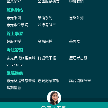
企業簡介
全國服務據點
聯絡我們
班系網站
志光系列
學儒系列
志聖系列
志光數位學院
超級考試王
線上學習
超級函授
金榜函授
學思酷
考試資源
志光保成旗艦商城
訂閱電子報
歷屆考古題
omykamp
嚴選推薦
志光林進榮慈善會
志光紀念官網
講台閃耀計畫
當期優惠
網站由公職王數位行銷(股)公司維運管理著作權所有 Copyright © by