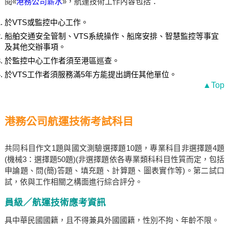
閱«
港務公司薪水
»，航運技術工作內容包括：
於VTS或監控中心工作。
船舶交通安全管制、VTS系統操作、船席安排、智慧監控等事宜
及其他交辦事項。
於監控中心工作者須至港區巡查。
於VTS工作者須服務滿5年方能提出調任其他單位。
▲Top
港務公司航運技術考試科目
共同科目作文1題與國文測驗選擇題10題，專業科目非選擇題4題
(機械3：選擇題50題)(非選擇題依各專業類科科目性質而定，包括
申論題、問(簡)答題、填充題、計算題、圖表實作等)。第二試口
試，依與工作相關之構面進行綜合評分。
員級／航運技術應考資訊
具中華民國國籍，且不得兼具外國國籍，性別不拘、年齡不限。