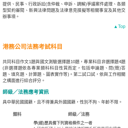
提供、民事、行政訴訟(含仲裁、申訴、調解)爭議案件處理、各類
型契約審閱、新興法律問題及法律意見撰擬等相關事宜及其他交
辦事項。
▲Top
港務公司法務考試科目
共同科目作文1題與國文測驗選擇題10題，專業科目非選擇題4題
(非選擇題依各專業類科科目性質而定，包括申論題、問(簡)答
題、填充題、計算題、圖表實作等)。第二試口試，依與工作相關
之構面進行綜合評分。
師級／法務應考資訊
具中華民國國籍，且不得兼具外國國籍，性別不拘、年齡不限。
類科
師級／法務
學(經)歷具備下列資格條件之一者