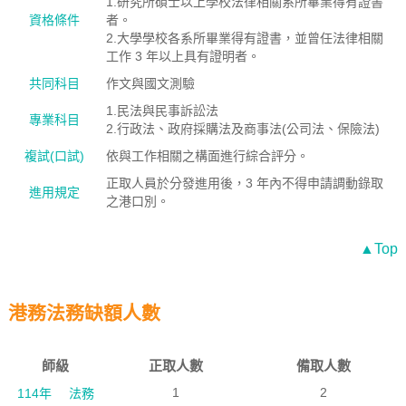
1.研究所碩士以上學校法律相關系所畢業得有證書
資格條件
者。
2.大學學校各系所畢業得有證書，並曾任法律相關
工作 3 年以上具有證明者。
共同科目
作文與國文測驗
1.民法與民事訴訟法
專業科目
2.行政法、政府採購法及商事法(公司法、保險法)
複試(口試)
依與工作相關之構面進行綜合評分。
正取人員於分發進用後，3 年內不得申請調動錄取
進用規定
之港口別。
▲Top
港務法務缺額人數
師級
正取人數
備取人數
1
2
114年
法務