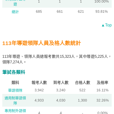
1
1
1
100.00%
遊
685
661
621
93.81%
總計
▲Top
113年導遊領隊人員及格人數統計
113年導遊、領隊人員總報考數共15,323人，其中導遊5,225人，
領隊7,274人。
筆試各類科
類科
報考人數
到考人數
合格人數
及格率
3,942
3,240
522
16.11%
華語領隊
通用制華語領
4,933
4,030
1,300
32.26%
隊
專用制外語領
4
4
-
0.00%