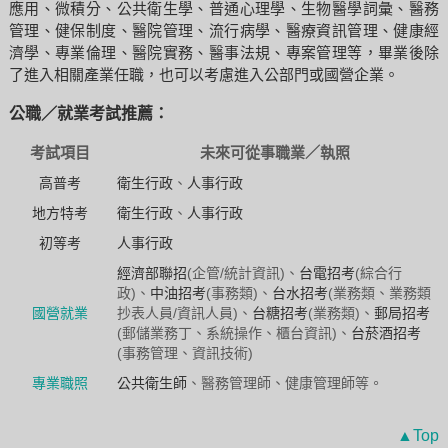
應用、微積分、公共衛生學、普通心理學、生物醫學詞彙、醫務
管理、健保制度、醫院管理、流行病學、醫療資訊管理、健康經
濟學、專業倫理、醫院實務、醫事法規、專案管理等，畢業後除
了進入相關產業任職，也可以考慮進入公部門或國營企業。
公職／就業考試推薦：
考試項目
未來可從事職業／執照
高普考
衛生行政
、
人事行政
地方特考
衛生行政
、
人事行政
初等考
人事行政
經濟部聯招
(企管/統計資訊)、
台電招考
(綜合行
政)、
中油招考
(事務類)、
台水招考
(業務類、業務類
國營就業
抄表人員/資訊人員)、
台糖招考
(業務類)、
郵局招考
(郵儲業務丁、系統操作、櫃台資訊)、
台菸酒招考
(事務管理、資訊技術)
專業職照
公共衛生師
、醫務管理師、健康管理師等。
▲Top