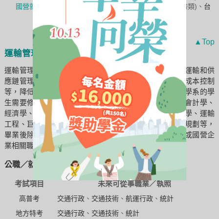
國營就業
油
(
煉製類
、安環類)、
台水
(
操作類乙
、化驗類)、
台
糖
(化工類)
▲Top
運輸管理學系畢業出路
運輸管理學系涵蓋物流和運輸規劃，培養學生在物流、運輸和供
應鏈管理領域的專業。學生將學習運輸系統設計、運輸成本控制
等，降低企業物流成本、提高產品運輸效率。運輸管理學系的學
生需要修業的學科有微積分、計算機概論、程式設計、會計學、
經濟學、運輸學、交通工程、線性代數、統計學、管理學、運輸
工程、巨集程式與資料分析應用、物流運籌管理、運輸規劃等，
畢業後除了進入相關產業任職，也可以考慮報考公部門或國營企
業相關職務。
公職／就業考試推薦：
考試項目
未來可從事職業／執照
高普考
交通行政
、
交通技術
、
航運行政
、
統計
地方特考
交通行政
、
交通技術
、
統計