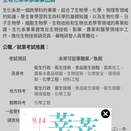
生物化學學系畢業出路
生化系是一個跨學科的專業，結合了生物學、化學、物理等領域
的知識。學生會學習到生命科學的基礎知識，以及生物化學、分
子生物學、細胞生物學、生物技術和生物信息學等領域的專業知
識。生化系畢業通常在生物技術、製藥、農業和醫學領域中工
作，擔任生物技術研究員、藥物研發人員等職位。
公職／就業考試推薦：
考試項目
未來可從事職業／執照
衛生行政
、
衛生技術
、
食品衛生檢驗
、農產加工、
高普考
農畜水產品檢驗、生物技術、化學安全、環境檢
驗、
化學工程
、材料工程
衛生行政
、
衛生技術
、食品衛生檢驗、衛生檢驗、
地方特考
環境檢驗、化學工程
關務特考
化學工程
一般警察特考
消防警察
調查局特考
化學鑑識組
經濟部聯招
(化學、化工製程)、
台灣菸酒
(化工)、
中