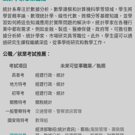
統計系專注於數據分析、數學建模和計算機科學等領域，學生將
學習概率論、數理統計學、線性代數、微積分等基礎知識，並學
習如何將這些知識應用於實際問題的解決中。統計學家在各種行
業中都有需求，例如金融、製造、醫療保健、政府等，可擔任數
據分析師、統計學家、市場研究員等職位。此外，學生還可以通
過研究生課程繼續深造，從事學術研究和教學工作。
公職／就業考試推薦：
考試項目
未來可從事職業／執照
高普考
經建行政
、
統計
地方特考
經建行政
、
統計
初等考
經建行政
、
統計
關務特考
關稅統計
一般警察特考
交通警察、警察資訊管理
國安局特考
數理組
經濟部聯招
(
統計資訊
)、
郵局
(風險管理、壽險精