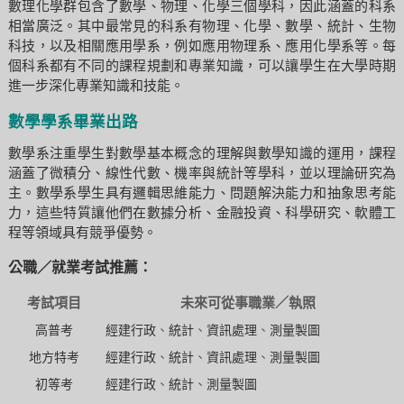
數理化學群包含了數學、物理、化學三個學科，因此涵蓋的科系
相當廣泛。其中最常見的科系有物理、化學、數學、統計、生物
科技，以及相關應用學系，例如應用物理系、應用化學系等。每
個科系都有不同的課程規劃和專業知識，可以讓學生在大學時期
進一步深化專業知識和技能。
數學學系畢業出路
數學系注重學生對數學基本概念的理解與數學知識的運用，課程
涵蓋了微積分、線性代數、機率與統計等學科，並以理論研究為
主。數學系學生具有邏輯思維能力、問題解決能力和抽象思考能
力，這些特質讓他們在數據分析、金融投資、科學研究、軟體工
程等領域具有競爭優勢。
公職／就業考試推薦：
考試項目
未來可從事職業／執照
高普考
經建行政
、
統計
、
資訊處理
、
測量製圖
地方特考
經建行政
、
統計
、
資訊處理
、
測量製圖
初等考
經建行政
、
統計
、
測量製圖