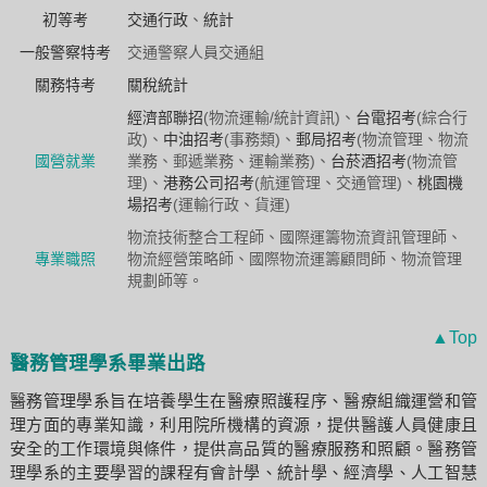
初等考
交通行政
、
統計
一般警察特考
交通警察人員交通組
關務特考
關稅統計
經濟部聯招
(物流運輸/統計資訊)、
台電招考
(綜合行
政)、
中油招考
(事務類)、
郵局招考
(物流管理、物流
國營就業
業務、郵遞業務、運輸業務)、
台菸酒招考
(物流管
理)、
港務公司招考
(航運管理、交通管理)、
桃園機
場招考
(運輸行政、貨運)
物流技術整合工程師、國際運籌物流資訊管理師、
專業職照
物流經營策略師、國際物流運籌顧問師、物流管理
規劃師等。
▲Top
醫務管理學系畢業出路
醫務管理學系旨在培養學生在醫療照護程序、醫療組織運營和管
理方面的專業知識，利用院所機構的資源，提供醫護人員健康且
安全的工作環境與條件，提供高品質的醫療服務和照顧。醫務管
理學系的主要學習的課程有會計學、統計學、經濟學、人工智慧