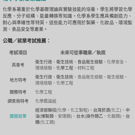
化學系著重於化學基礎理論與實驗技能的培養，學生將學習化學
反應、分子結構、能量轉換等知識。化學系學生應具備創造力、
耐心與準確性等特質，這些能力可應用於製藥、化妝品、環境監
測、食品安全等產業。
公職／就業考試推薦：
考試項目
未來可從事職業／執照
衛生行政
、
衛生技術
、
食品衛生檢驗
、化學安全、
高普考
環境檢驗、
化學工程
、材料工程
衛生行政
、
衛生技術
、食品衛生檢驗、衛生檢驗、
地方特考
環境檢驗、化學工程
關務特考
化學工程
調查局特考
化學鑑識組
經濟部聯招
(化學、化工製程)、
台灣菸酒
(化工)、
中
國營就業
油
(
煉製類
、安環類)、
台水
(
操作類乙
、化驗類)、
台
糖
(化工類)