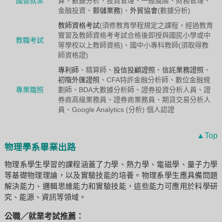
國營就業
算、數據分析、投資管理、一般風險、財務管理、
金融投資、
郵儲業務
)、
外貿協會
(數據分析)
教師資格考試
(須修教育學程規定之課程，經過教育
實習及教師資格考考試合格後即授與國民小學或中
教職考試
等學校以上教師資格)、國中小專科教師(須取得教
師資格證)
專利師
、精算師、
投信投顧證照
、
信託業務證照
、
初階外匯證照
、CFA特許金融分析師、數位金融規
專業職照
劃師、BDA大數據分析師、證券投資分析人員、證
券商高級業務員、證券商業務員、期貨交易分析人
員、Google Analytics (分析) 個人認證
▲Top
物理學系畢業出路
物理系學生學習的課程涵蓋了力學、熱力學、電磁學、量子力學
等基礎物理理論，以及實驗技能的培養。物理系學生應具備問題
解決能力、邏輯思維能力和實驗技能，這些能力可應用於科學研
究、能源、資訊等領域。
公職／就業考試推薦：