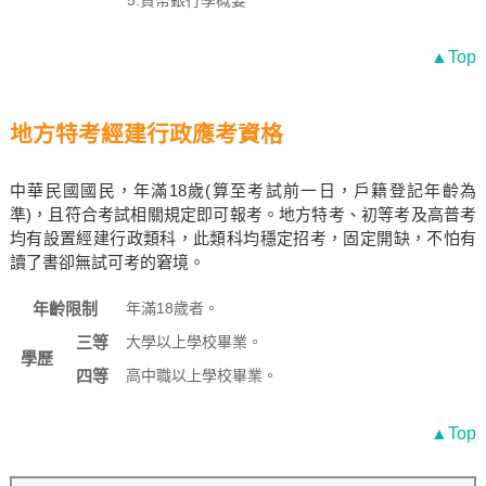
5.貨幣銀行學概要
▲Top
地方特考經建行政應考資格
中華民國國民，年滿18歲(算至考試前一日，戶籍登記年齡為
準)，且符合考試相關規定即可報考。地方特考、初等考及高普考
均有設置經建行政類科，此類科均穩定招考，固定開缺，不怕有
讀了書卻無試可考的窘境。
年齡限制
年滿18歲者。
三等
大學以上學校畢業。
學歷
四等
高中職以上學校畢業。
▲Top