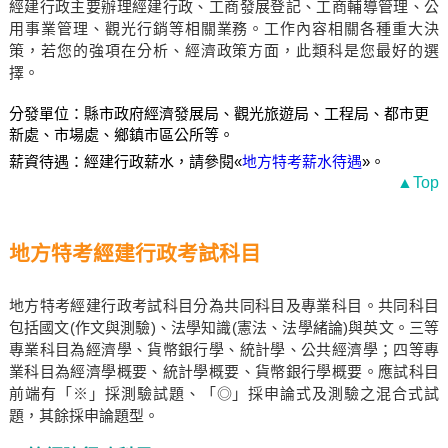
經建行政主要辦理經建行政、工商發展登記、工商輔導管理、公
用事業管理、觀光行銷等相關業務。工作內容相關各種重大決
策，若您的強項在分析、經濟政策方面，此類科是您最好的選
擇。
分發單位：縣市政府經濟發展局、觀光旅遊局、工程局、都市更
新處、市場處、鄉鎮市區公所等。
薪資待遇：經建行政薪水，請參閱«
地方特考薪水待遇
»。
▲Top
地方特考經建行政考試科目
地方特考經建行政考試科目分為共同科目及專業科目。共同科目
包括國文(作文與測驗)、法學知識(憲法、法學緒論)與英文。三等
專業科目為經濟學、貨幣銀行學、統計學、公共經濟學；四等專
業科目為經濟學概要、統計學概要、貨幣銀行學概要。應試科目
前端有「※」採測驗試題、「◎」採申論式及測驗之混合式試
題，其餘採申論題型。