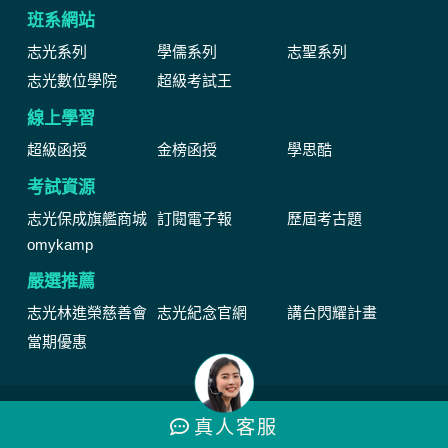
班系網站
志光系列
學儒系列
志聖系列
志光數位學院
超級考試王
線上學習
超級函授
金榜函授
學思酷
考試資源
志光保成旗艦商城
訂閱電子報
歷屆考古題
omykamp
嚴選推薦
志光林進榮慈善會
志光紀念官網
講台閃耀計畫
當期優惠
網站由公職王數位行銷(股)公司維運管理著作權所有 Copyright © by
真人
客服
2024 public.com.tw All Rights Reserved.