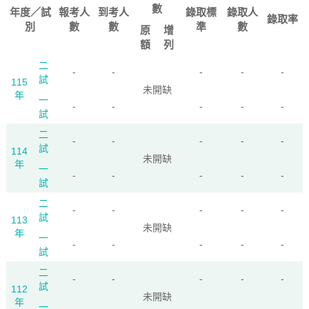
數
年度／試
報考人
到考人
錄取標
錄取人
錄取率
別
數
數
準
數
原
增
額
列
二
-
-
-
-
-
試
115
未開缺
年
一
-
-
-
-
-
試
二
-
-
-
-
-
試
114
未開缺
年
一
-
-
-
-
-
試
二
-
-
-
-
-
試
113
未開缺
年
一
-
-
-
-
-
試
二
-
-
-
-
-
試
112
未開缺
年
一