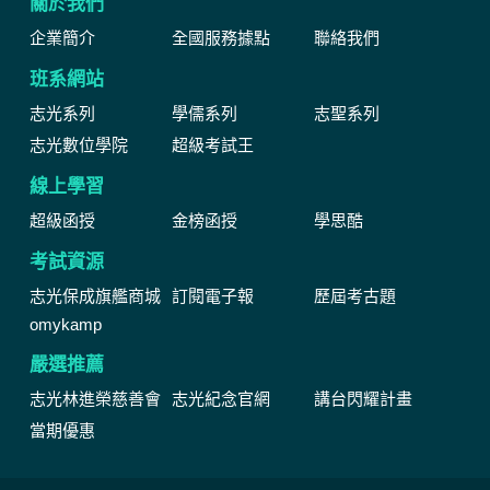
關於我們
企業簡介
全國服務據點
聯絡我們
班系網站
志光系列
學儒系列
志聖系列
志光數位學院
超級考試王
線上學習
超級函授
金榜函授
學思酷
考試資源
志光保成旗艦商城
訂閱電子報
歷屆考古題
omykamp
嚴選推薦
志光林進榮慈善會
志光紀念官網
講台閃耀計畫
當期優惠