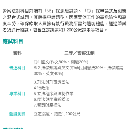
警察法制科目前端有「※」採測驗試題、「◎」採申論式及測驗
之混合式試題，其餘採申論題型。因應警消工作的高危險性和高
度辛勞，確保錄取人員擁有執行職務所需的適切體能，通過筆試
者須進行複試，包含立定跳遠和1,200公尺跑走等項目。
應試科目
類科
三等／警察法制
◎1.國文(作文80%、測驗20%)
普通科目
※2.法學知識與英文(中華民國憲法30%、法學緒論
30%、英文40%)
3.刑法與刑事訴訟法
4.行政法
專業科目
5.立法程序與法制作業
6.民法與民事訴訟法
7.智慧財產權法
體能測驗
立定跳遠、跑走1,200公尺