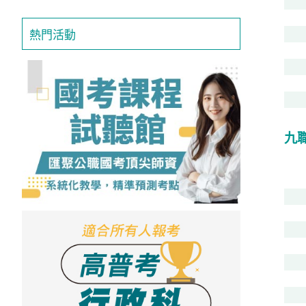
獲
得
熱門活動
500
元
折
扣！
九
北
北
基
區
桃
竹
苗
區
中
彰