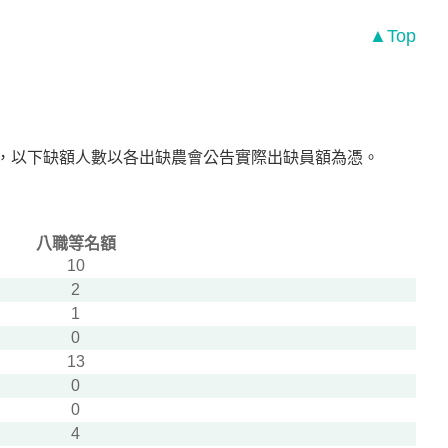
▲Top
7名)，以下缺額人數以各出缺農會公告實際出缺員額為憑。
八職等名額
10
2
1
0
13
0
0
4