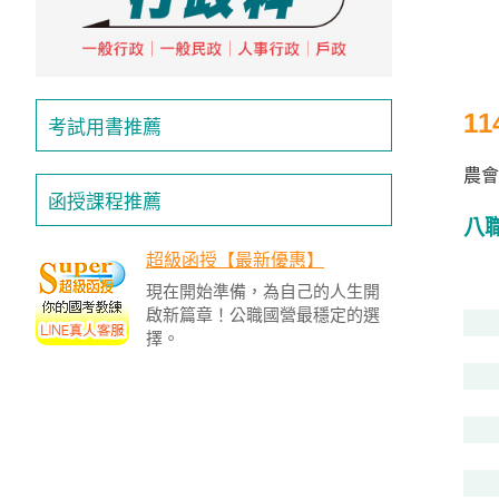
投
區
雲
嘉
1
考試用書推薦
南
區
農會
高
函授課程推薦
屏
八
地
超級函授【最新優惠】
區
現在開始準備，為自己的人生開
東
啟新篇章！公職國營最穩定的選
部
擇。
離
島
超
級
函
授