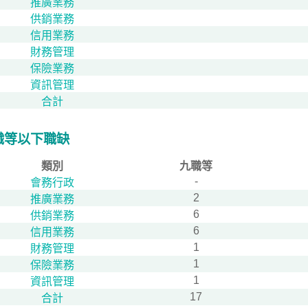
推廣業務
供銷業務
信用業務
財務管理
保險業務
資訊管理
合計
職等以下職缺
類別
九職等
-
會務行政
2
推廣業務
6
供銷業務
6
信用業務
1
財務管理
1
保險業務
1
資訊管理
17
合計