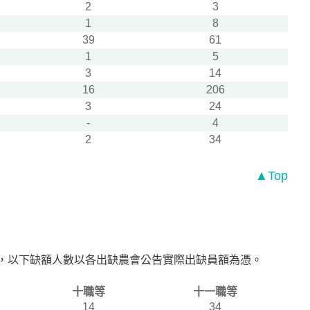
2
3
1
8
39
61
1
5
3
14
16
206
3
24
-
4
2
34
▲Top
7名)，以下缺額人數以各出缺農會公告實際出缺員額為憑。
十職等
十一職等
14
34