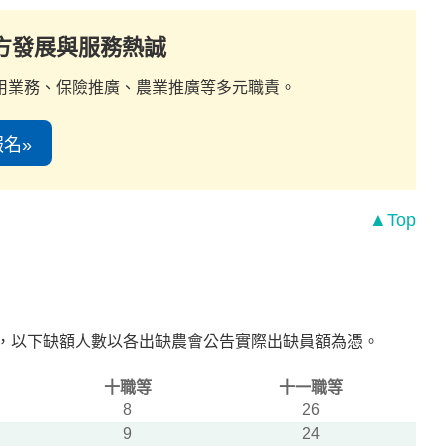
方發展與服務熱誠
用業務、保險推廣、農業推廣等多元職責。
名»
▲Top
8名)，以下缺額人數以各出缺農會公告實際出缺員額為憑。
十職等
十一職等
8
26
9
24