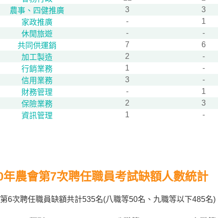
3
3
農事、四健推廣
-
1
家政推廣
-
-
休閒旅遊
7
6
共同供運銷
2
-
加工製造
1
-
行銷業務
3
-
信用業務
-
1
財務管理
2
3
保險業務
1
-
資訊管理
10年農會第7次聘任職員考試缺額人數統計
第6次聘任職員缺額共計535名(八職等50名、九職等以下48