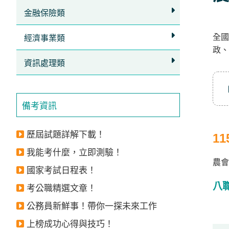
立
金融保險類
即
全
加
經濟事業類
政、
入
資訊處理類
LINE
官
方
備考資訊
帳
號
歷屆試題詳解下載！
1
享
我能考什麼，立即測驗！
專
農會
國家考試日程表！
人
八
考公職精選文章！
服
公務員新鮮事！帶你一探未來工作
務
，
再
上榜成功心得與技巧！