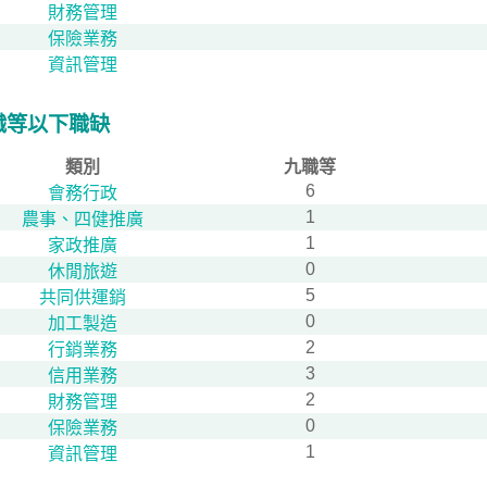
財務管理
保險業務
資訊管理
職等以下職缺
類別
九職等
6
會務行政
1
農事、四健推廣
1
家政推廣
0
休閒旅遊
5
共同供運銷
0
加工製造
2
行銷業務
3
信用業務
2
財務管理
0
保險業務
1
資訊管理