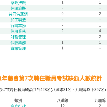
1
1
家政推廣
-
-
休閒旅遊
9
2
共同供運銷
-
-
加工製造
-
1
行銷業務
2
4
信用業務
-
2
財務管理
1
1
保險業務
1
-
資訊管理
11年農會第7次聘任職員考試缺額人數統計
第7次聘任職員缺額共計428名(八職等31名、九職等以下39
類別
八職等
九職等
12
2
會務行政