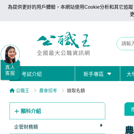
為提供更好的用戶體驗，本網站使用Cookie分析和其它追蹤。
全
國
公
職/
就
業/
真人
客服
考試介紹
新手專區
大
證
照
公職王
農會招考
錄取名額
服
務
類科介紹
據
點
企管財務類
農