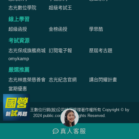
志光數位學院
超級考試王
線上學習
超級函授
金榜函授
學思酷
考試資源
志光保成旗艦商城
訂閱電子報
歷屆考古題
omykamp
嚴選推薦
志光林進榮慈善會
志光紀念官網
講台閃耀計畫
當期優惠
網站由公職王數位行銷(股)公司維運管理著作權所有 Copyright © by
2024 public.com.tw All Rights Reserved.
真人
客服