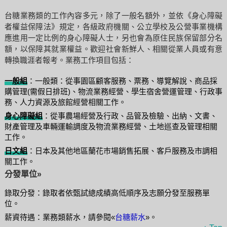
台糖業務類的工作內容多元，除了一般名額外，並依《身心障礙
者權益保障法》規定，各級政府機關、公立學校及公營事業機構
應進用一定比例的身心障礙人士，另也會為原住民族保留部分名
額，以保障其就業權益。歡迎社會新鮮人、相關從業人員或有意
轉換職涯者報考。業務工作項目包括：
一般組
：一般類：從事園區顧客服務、票務、導覽解說、商品採
購管理(需假日排班)、物流業務經營、學生宿舍營運管理、行政事
務、人力資源及旅館經營相關工作。
身心障礙組
：從事農場經營及行政、品管及檢驗、出納、文書、
財產管理及車輛運輸調度及物流業務經營、土地巡查及管理相關
工作。
日文組
：日本及其他地區蘭花巿場銷售拓展、客戶服務及市調相
關工作。
分發單位»
錄取分發：錄取者依甄試總成績高低順序及志願分發至服務單
位。
薪資待遇：業務類薪水，請參閱«
台糖薪水
»。