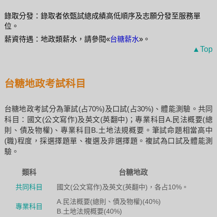
錄取分發：錄取者依甄試總成績高低順序及志願分發至服務單
位。
薪資待遇：地政類薪水，請參閱«
台糖薪水
»。
▲Top
台糖地政考試科目
台糖地政考試分為筆試(占70%)及口試(占30%)、體能測驗。共同
科目：國文(公文寫作)及英文(英翻中)；專業科目A.民法概要(總
則、債及物權)、專業科目B.土地法規概要。筆試命題相當高中
(職)程度，採選擇題單、複選及非選擇題。複試為口試及體能測
驗。
類科
台糖地政
共同科目
國文(公文寫作)及英文(英翻中)，各占10%。
A.民法概要(總則、債及物權)(40%)
專業科目
B.土地法規概要(40%)