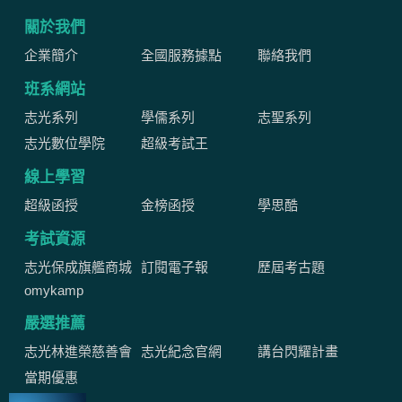
關於我們
企業簡介
全國服務據點
聯絡我們
班系網站
志光系列
學儒系列
志聖系列
志光數位學院
超級考試王
線上學習
超級函授
金榜函授
學思酷
考試資源
志光保成旗艦商城
訂閱電子報
歷屆考古題
omykamp
嚴選推薦
志光林進榮慈善會
志光紀念官網
講台閃耀計畫
當期優惠