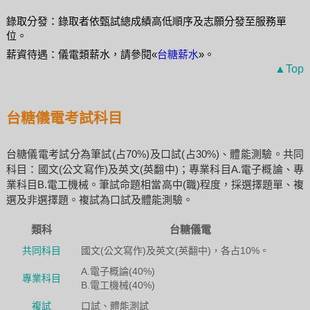
錄取分發：錄取者依甄試總成績高低順序及志願分發至服務單
位。
薪資待遇：儀電類薪水，請參閱«
台糖薪水
»。
▲Top
台糖儀電考試科目
台糖儀電考試分為筆試(占70%)及口試(占30%)、體能測驗。共同
科目：國文(公文寫作)及英文(英翻中)；專業科目A.電子概論、專
業科目B.電工機械。筆試命題相當高中(職)程度，採選擇題單、複
選及非選擇題。複試為口試及體能測驗。
類科
台糖儀電
共同科目
國文(公文寫作)及英文(英翻中)，各占10%。
A.電子概論(40%)
專業科目
B.電工機械(40%)
複試
口試、體能測試