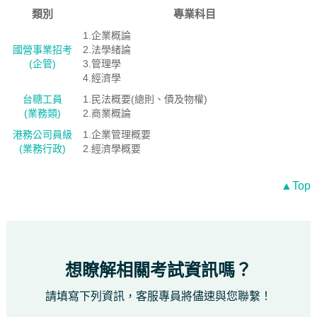
類別
專業科目
1.企業概論
國營事業招考
2.法學緒論
(企管)
3.管理學
4.經濟學
台糖工員
1.民法概要(總則、債及物權)
(業務類)
2.商業概論
港務公司員級
1.企業管理概要
(業務行政)
2.經濟學概要
▲Top
想瞭解相關考試資訊嗎？
請填寫下列資訊，客服專員將儘速與您聯繫！