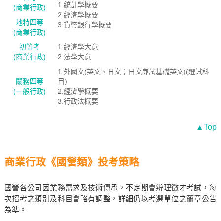
1.統計學概要
(商業行政)
2.經濟學概要
地特四等
3.貨幣銀行學概要
(商業行政)
初等考
1.經濟學大意
(商業行政)
2.法學大意
1.外國文(英文、日文；日文兼試基礎英文)(選試科
關務四等
目)
(一般行政)
2.經濟學概要
3.行政法概要
▲Top
商業行政《國營類》投考策略
國營各公司因業務需求及技術傳承，不定期會辨理徵才考試，每
次招考之類別及科目會略有調整，詳細仍以考選單位之簡章公告
為準。