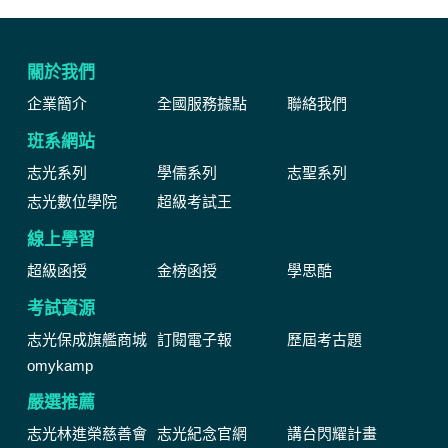
關於我們
企業簡介
全國服務據點
聯絡我們
班系網站
志光系列
學儒系列
志聖系列
志光數位學院
超級考試王
線上學習
超級函授
金榜函授
學思酷
考試資源
志光保成旗艦商城
訂閱電子報
歷屆考古題
omykamp
嚴選推薦
志光林進榮慈善會
志光紀念官網
講台閃耀計畫