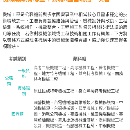
機械工程是公職機關與多家國營事業中相當核心且需求穩定的技
術職缺之一，主要負責設備維護與管理、機械設計與改良、工程
檢測、系統操作、機電整合、工程施工監督與相關技術法規的應
用等任務。若你對機械領域或工程技術相關工作有興趣，下方將
以表格方式整理各機構中的機械類職務資訊，協助你快速掌握各
項職缺。
考試類別
類科組
高考二級機械工程、高考機械工程、普考機械工
一般資
程、
地方特考機械工程
、離島特考機械工程、
關務
格
公職
特考機械工程
類
資格限
原住民族特考機械工程
、
身心障礙特考機械工程
制
國營機械
、
台電機械運轉維護類
／
機械修護類
、
中
油機械類
、
台糖機械類
、郵局機械工程／機械設
國營類
備、
港務公司機械
、
臺鐵機械
、
桃園機場機械
、
臺
灣菸酒機械
、
臺北捷運機械維修類
、漢翔機械工程
設計／機械製造、
台船機械工程師
、
中鋼機械