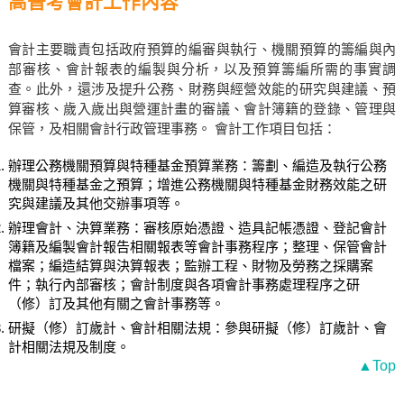
高普考會計工作內容
會計主要職責包括政府預算的編審與執行、機關預算的籌編與內
部審核、會計報表的編製與分析，以及預算籌編所需的事實調
查。此外，還涉及提升公務、財務與經營效能的研究與建議、預
算審核、歲入歲出與營運計畫的審議、會計簿籍的登錄、管理與
保管，及相關會計行政管理事務。 會計工作項目包括：
辦理公務機關預算與特種基金預算業務：籌劃、編造及執行公務
機關與特種基金之預算；增進公務機關與特種基金財務效能之研
究與建議及其他交辦事項等。
辦理會計、決算業務：審核原始憑證、造具記帳憑證、登記會計
簿籍及編製會計報告相關報表等會計事務程序；整理、保管會計
檔案；編造結算與決算報表；監辦工程、財物及勞務之採購案
件；執行內部審核；會計制度與各項會計事務處理程序之研
（修）訂及其他有關之會計事務等。
研擬（修）訂歲計、會計相關法規：參與研擬（修）訂歲計、會
計相關法規及制度。
▲Top