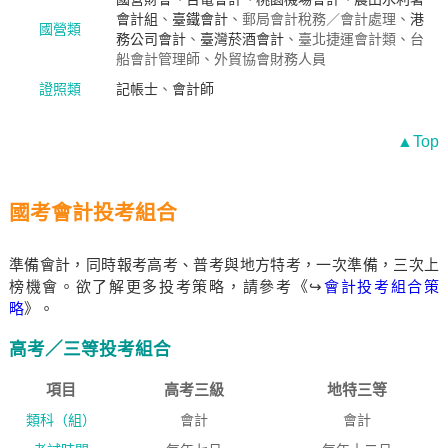
會計組
、
臺鐵會計
、郵局會計稅務／會計處理、
港
國營類
務公司會計
、
臺灣菸酒會計
、臺北捷運會計類、台
船會計管理師、外貿協會財務人員
證照類
記帳士
、
會計師
▲Top
國考會計投考組合
準備會計，同時報考高考、普考與地方特考，一次準備，三次上
榜機會。欲了解更多投考策略，請參考《↪
會計投考組合策
略
》。
高考／三等投考組合
項目
高考三級
地特三等
類科（組）
會計
會計