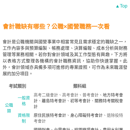
▲Top
會計職缺有哪些？公職×國營職務一次看
會計是公職機關與國營事業中相當常見且需求穩定的職缺之一，
工作內容多與預算編製、帳務處理、決算編報、成本分析與財務
管理等業務相關。若你對會計領域及其工作型態有興趣，下方將
以表格方式整理各機構的會計職務資訊，協助你快速掌握。此
外，會計領域亦具備多項可進修的專業證照，可作為未來職涯發
展的加分項目。
考試類別
類科組
高考二級會計、高考會計、普考會計、
地方特考會
一般資
計
、
離島特考會計
、
初等考會計
、
關務特考關稅會
格
公職
計
類
資格限
原住民族特考會計
、
身心障礙特考會計
、退除役特
制
考會計
國營財會
、
台電會計
、
桃園機場會計
、
農田水利署