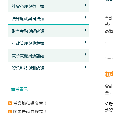
立
社會心理與勞工類
即
會計
加
法律廉政與司法類
執行
入
為過
財會金融與經統類
LINE
官
行政管理與典藏類
方
電子電機與通訊類
帳
號
資訊科技與測繪類
享
初
專
會
人
備考資訊
查，
服
務
，
考公職精選文章！
分發
再
薪資
國家考試日程表！