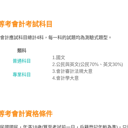
等考會計考試科目
會計應試科目總計4科，每一科的試題均為測驗式題型。
類科
1.國文
普通科目
2.公民與英文(公民70%、英文30%)
3.會計審計法規大意
專業科目
4.會計學大意
等考會計資格條件
民國國民，年滿18歲(算至考試前一日，戶籍登記年齡為準)，