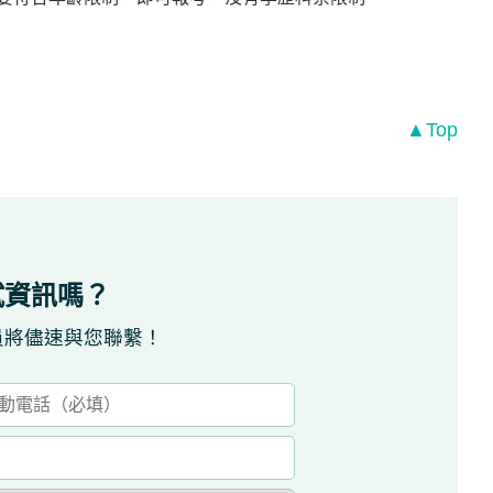
▲Top
試資訊嗎？
員將儘速與您聯繫！