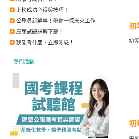
獲
上榜成功心得與技巧！
得
公務員新鮮事！帶你一探未來工作
500
初
歷屆試題詳解下載！
元
初等
折
我能考什麼，立即測驗！
扣！
熱門活動
北
北
基
區
桃
竹
苗
區
初
中
彰
中華