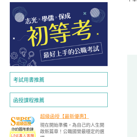
投
區
雲
嘉
南
區
高
屏
地
區
考試用書推薦
東
部
離
函授課程推薦
島
超
超級函授【最新優惠】
級
現在開始準備，為自己的人生開
函
啟新篇章！公職國營最穩定的選
授