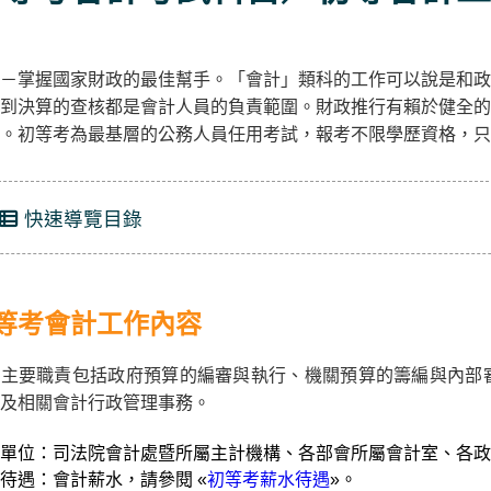
－掌握國家財政的最佳幫手。「會計」類科的工作可以說是和政
到決算的查核都是會計人員的負責範圍。財政推行有賴於健全的
。初等考為最基層的公務人員任用考試，報考不限學歷資格，只
快速導覽目錄
等考會計工作內容
計主要職責包括政府預算的編審與執行、機關預算的籌編與內部
及相關會計行政管理事務。
單位：司法院會計處暨所屬主計機構、各部會所屬會計室、各政
待遇：會計薪水，請參閱 «
初等考薪水待遇
»。