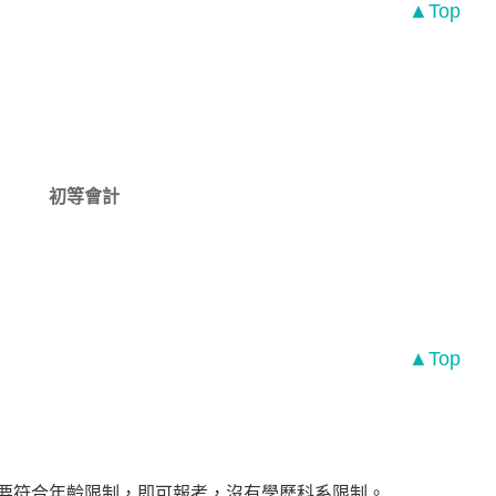
▲Top
初等會計
▲Top
只要符合年齡限制，即可報考，沒有學歷科系限制。