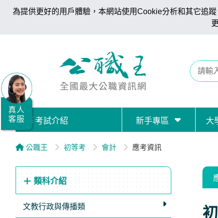
為提供更好的用戶體驗，本網站使用Cookie分析和其它追蹤。
全
國
公
職/
就
業/
真人
客服
考試介紹
新手專區
大
證
照
公職王
初等考
會計
應考資訊
服
務
類科介紹
據
點
文教行政與傳播類
初