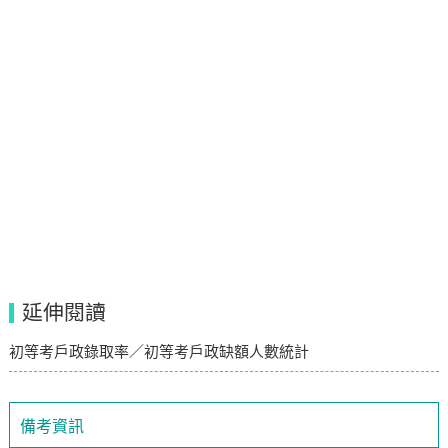
延伸閱讀
初等考戶政錄取率／初等考戶政缺額人數統計
備考資訊