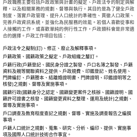
戶政職務主要包括戶政政策與計畫的擬定、戶政法令的制定與解
釋，以及相關業務的規劃、督導與執行。其目的是為了健全戶政
制度、落實戶政管理、提升人口統計的準確性、貫徹人口政策、
完善戶政資訊系統，並強化為民服務的效能。若個人喜歡從事和
人接觸的工作，或喜歡單純的例行性工作，戶政類科會是非常適
合的選擇。戶政工作項目包括：
戶政法令之擬制(訂)、修正、廢止及解釋事項。
戶籍政策、國籍政策之擬定、戶政組織之釐訂。
戶籍行政(戶籍登記、國民身分證之製發、戶口名簿之製發、戶籍
資料及親等關聯資料之提供、戶政規費、印鑑登記、姓名使用、
門牌編釘、戶籍謄本、結離婚證明書、門牌證明、印鑑證明等之
核發)之規劃、督導及實施事項。
國籍行政(國籍身分之認定、國籍變更案件之核辦、國籍證明、國
籍許可證書之核發、國籍變更資料之整理、運用及統計)之規劃、
督導及實施事項。
戶口調查及教育程度查記之規劃、督導、實施及調查報告之編撰
事項。
戶籍人口統計之規劃、蒐集、研究、分析、編印、提供、實施事
項及國際人口統計技術合作事宜。