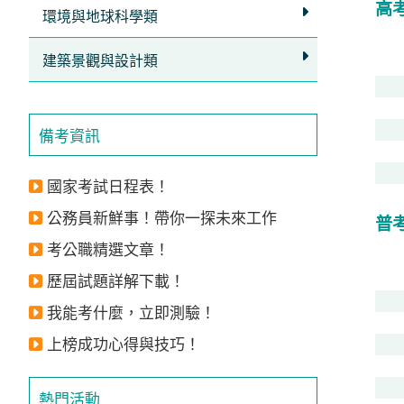
高
獲
環境與地球科學類
得
建築景觀與設計類
500
元
折
備考資訊
扣！
國家考試日程表！
北
北
公務員新鮮事！帶你一探未來工作
普
基
考公職精選文章！
區
歷屆試題詳解下載！
桃
竹
我能考什麼，立即測驗！
苗
上榜成功心得與技巧！
區
中
熱門活動
彰