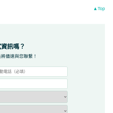
▲Top
試資訊嗎？
員將儘速與您聯繫！