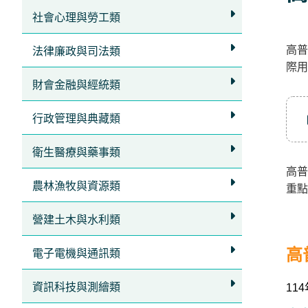
立
社會心理與勞工類
即
高普
加
法律廉政與司法類
際用
入
財會金融與經統類
LINE
官
行政管理與典藏類
方
衛生醫療與藥事類
帳
高普
號
農林漁牧與資源類
重點
享
專
營建土木與水利類
人
高
電子電機與通訊類
服
務
，
資訊科技與測繪類
11
再