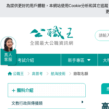
為提供更好的用戶體驗，本網站使用Cookie分析和其它追蹤。
全
國
公
職/
就
業/
真人
客服
考試介紹
新手專區
大
證
照
公職王
高普考
航海技術
錄取名額
服
務
類科介紹
據
點
文教行政與傳播類
高