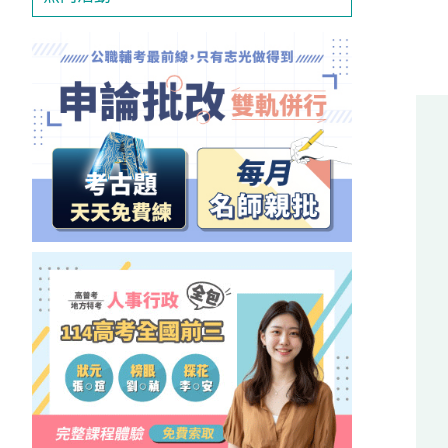
投
區
雲
嘉
南
區
高
屏
地
區
東
部
離
島
超
級
函
授