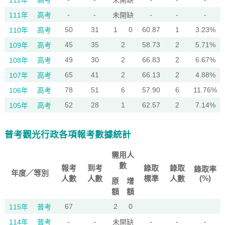
112年
高考
未開缺
-
-
-
-
-
111年
高考
未開缺
50
31
1
0
60.87
1
3.23%
110年
高考
45
35
2
58.73
2
5.71%
109年
高考
49
30
2
66.83
2
6.67%
108年
高考
65
41
2
66.13
2
4.88%
107年
高考
78
51
6
57.90
6
11.76%
106年
高考
52
28
1
62.57
2
7.14%
105年
高考
普考觀光行政各項報考數據統計
需用人
數
報考
到考
錄取
錄取
錄取率
年度／等別
(%)
人數
人數
標準
人數
原
增
額
額
67
2
0
115年
普考
-
-
-
-
-
114年
普考
未開缺