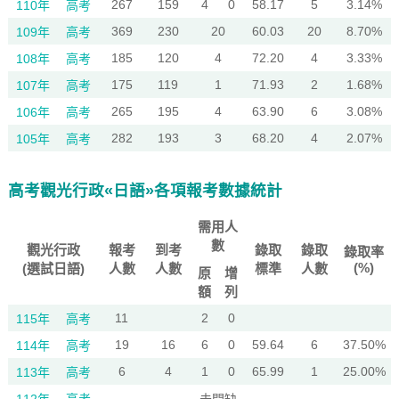
267
159
4
0
58.17
5
3.14%
110年
高考
369
230
20
60.03
20
8.70%
109年
高考
185
120
4
72.20
4
3.33%
108年
高考
175
119
1
71.93
2
1.68%
107年
高考
265
195
4
63.90
6
3.08%
106年
高考
282
193
3
68.20
4
2.07%
105年
高考
高考觀光行政«日語»各項報考數據統計
需用人
數
觀光行政
報考
到考
錄取
錄取
錄取率
(%)
(選試日語)
人數
人數
標準
人數
原
增
額
列
11
2
0
115年
高考
19
16
6
0
59.64
6
37.50%
114年
高考
6
4
1
0
65.99
1
25.00%
113年
高考
-
-
-
-
-