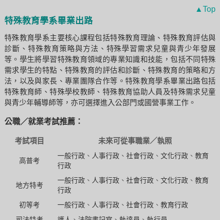
▲Top
特殊教育學系畢業出路
特殊教育學系主要核心課程包括特殊教育理論、特殊教育評估與
診斷、特殊教育策略與方法、特殊學習需求兒童與青少年發展
等。學生將學習特殊教育領域的專業知識和技能，包括不同特殊
需求學生的特點、特殊教育的評估和診斷、特殊教育的策略和方
法，以及與家長、專業團隊合作等。特殊教育學系畢業出路包括
特殊教育師、特殊學校教師、特殊教育協助人員及特殊需求兒童
與青少年輔導師等，亦可選擇進入公部門或國營事業工作。
公職／就業考試推薦：
考試項目
未來可從事職業／執照
一般行政
、
人事行政
、
社會行政
、
文化行政
、
教育
高普考
行政
一般行政
、
人事行政
、
社會行政
、
文化行政
、
教育
地方特考
行政
初等考
一般行政
、
人事行政
、
社會行政
、
教育行政
司法特考
護人
、
法院書記官
、
執達員
、
執行員