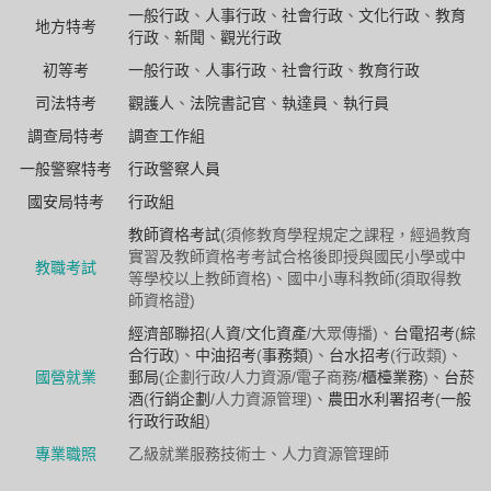
一般行政
、
人事行政
、
社會行政
、
文化行政
、
教育
地方特考
行政
、
新聞
、
觀光行政
初等考
一般行政
、
人事行政
、
社會行政
、
教育行政
司法特考
觀護人
、
法院書記官
、
執達員
、
執行員
調查局特考
調查工作組
一般警察特考
行政警察人員
國安局特考
行政組
教師資格考試
(須修教育學程規定之課程，經過教育
實習及教師資格考考試合格後即授與國民小學或中
教職考試
等學校以上教師資格)、國中小專科教師(須取得教
師資格證)
經濟部聯招
(
人資
/
文化資產
/大眾傳播)、
台電招考
(
綜
合行政
)、
中油招考
(
事務類
)、
台水招考
(行政類)、
國營就業
郵局
(企劃行政/人力資源/電子商務/
櫃檯業務
)、
台菸
酒
(
行銷企劃
/人力資源管理)、
農田水利署招考
(
一般
行政行政組
)
專業職照
乙級就業服務技術士、人力資源管理師