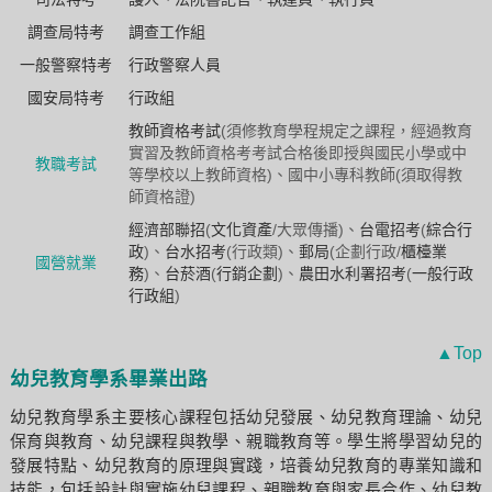
調查局特考
調查工作組
一般警察特考
行政警察人員
國安局特考
行政組
教師資格考試
(須修教育學程規定之課程，經過教育
實習及教師資格考考試合格後即授與國民小學或中
教職考試
等學校以上教師資格)、國中小專科教師(須取得教
師資格證)
經濟部聯招
(
文化資產
/大眾傳播)、
台電招考
(
綜合行
政
)、
台水招考
(行政類)、
郵局
(企劃行政/
櫃檯業
國營就業
務
)、
台菸酒
(
行銷企劃
)、
農田水利署招考
(
一般行政
行政組
)
▲Top
幼兒教育學系畢業出路
幼兒教育學系主要核心課程包括幼兒發展、幼兒教育理論、幼兒
保育與教育、幼兒課程與教學、親職教育等。學生將學習幼兒的
發展特點、幼兒教育的原理與實踐，培養幼兒教育的專業知識和
技能，包括設計與實施幼兒課程、親職教育與家長合作、幼兒教