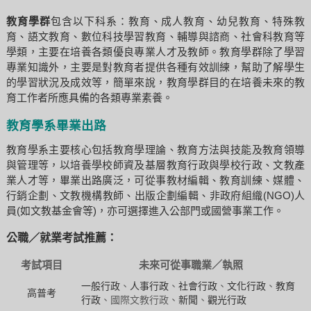
教育學群
包含以下科系：教育、成人教育、幼兒教育、特殊教
育、語文教育、數位科技學習教育、輔導與諮商、社會科教育等
學類，主要在培養各類優良專業人才及教師。教育學群除了學習
專業知識外，主要是對教育者提供各種有效訓練，幫助了解學生
的學習狀況及成效等，簡單來說，教育學群目的在培養未來的教
育工作者所應具備的各類專業素養。
教育學系畢業出路
教育學系主要核心包括教育學理論、教育方法與技能及教育領導
與管理等，以培養學校師資及基層教育行政與學校行政、文教產
業人才等，畢業出路廣泛，可從事教材編輯、教育訓練、媒體、
行銷企劃、文教機構教師、出版企劃編輯、非政府組織(NGO)人
員(如文教基金會等)，亦可選擇進入公部門或國營事業工作。
公職／就業考試推薦：
考試項目
未來可從事職業／執照
一般行政
、
人事行政
、
社會行政
、
文化行政
、
教育
高普考
行政
、國際文教行政、
新聞
、
觀光行政