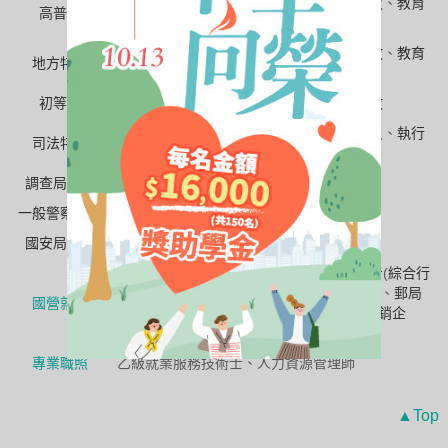
一般行政
、
人事行政
、
社會行政
、
文化行政
、
教育
高普考
行政
、國際文教行政、
新聞
、
觀光行政
一般行政
、
人事行政
、
社會行政
、
文化行政
、
教育
地方特考
行政
、
新聞
、
觀光行政
初等考
一般行政
、
人事行政
、
社會行政
、
教育行政
觀護人
、
監所管理員
、
法院書記官
、
執達員
、
執行
司法特考
員
調查局特考
調查工作組
一般警察特考
行政警察人員
國安局特考
行政組
、
社會組
經濟部聯招
(
文化資產
/大眾傳播)、
台電招考
(
綜合行
政
)、
中油招考
(
事務類
)、
台水招考
(行政類)、
郵局
國營就業
(企劃行政/電子商務/
櫃檯業務
)、
台菸酒
(
行銷企
劃
)、
農田水利署招考
(
一般行政行政組
)
專業職照
乙級就業服務技術士、人力資源管理師
▲Top