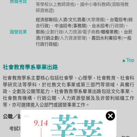
教職考試
等學校以上教師資格)、國中小專科教師(須取得教
師資格證)
經濟部聯招
(
人資
/
文化資產
/大眾傳播)、
台電招考
(
綜
合行政
)、
中油招考
(
事務類
)、
台水招考
(行政類)、
國營就業
郵局
(企劃行政/人力資源/電子商務/
櫃檯業務
)、
台菸
酒
(
行銷企劃
/人力資源管理)、
農田水利署招考
(
一般
行政行政組
)
▲Top
社會教育學系畢業出路
社會教育學系主要核心包括社會學、心理學、社會教育、社會科
學研究法等學科，於社教文化事業或第三部門等領域，具備行
政、企劃及公關等能力，社會教育學系畢業出路包括文化事業、
社會教育機構、行銷公關、人力資源發展及及非營利組織工作
等，亦可選擇進入公部門或國營事業工作。
公職／就業考試推薦：
考試項目
未來可從事職業／執照