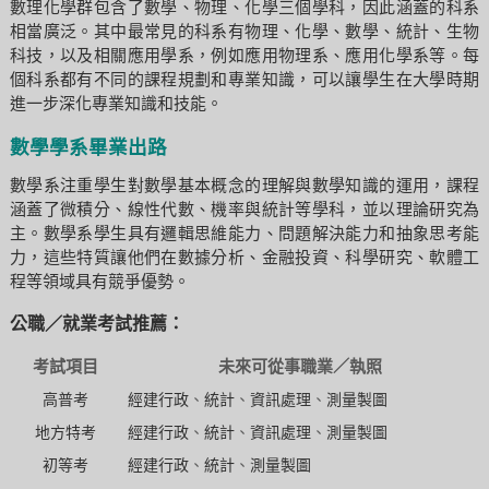
數理化學群包含了數學、物理、化學三個學科，因此涵蓋的科系
相當廣泛。其中最常見的科系有物理、化學、數學、統計、生物
科技，以及相關應用學系，例如應用物理系、應用化學系等。每
個科系都有不同的課程規劃和專業知識，可以讓學生在大學時期
進一步深化專業知識和技能。
數學學系畢業出路
數學系注重學生對數學基本概念的理解與數學知識的運用，課程
涵蓋了微積分、線性代數、機率與統計等學科，並以理論研究為
主。數學系學生具有邏輯思維能力、問題解決能力和抽象思考能
力，這些特質讓他們在數據分析、金融投資、科學研究、軟體工
程等領域具有競爭優勢。
公職／就業考試推薦：
考試項目
未來可從事職業／執照
高普考
經建行政
、
統計
、
資訊處理
、
測量製圖
地方特考
經建行政
、
統計
、
資訊處理
、
測量製圖
初等考
經建行政
、
統計
、
測量製圖