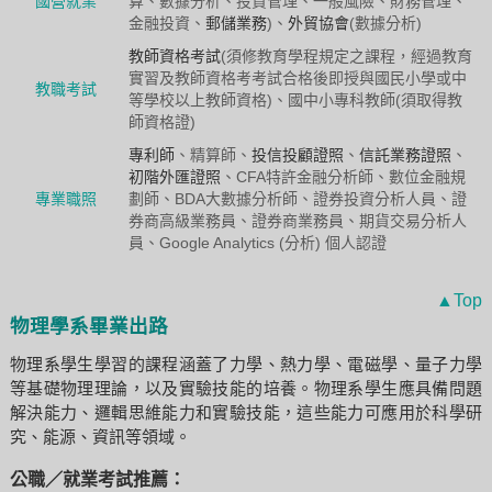
國營就業
算、數據分析、投資管理、一般風險、財務管理、
金融投資、
郵儲業務
)、
外貿協會
(數據分析)
教師資格考試
(須修教育學程規定之課程，經過教育
實習及教師資格考考試合格後即授與國民小學或中
教職考試
等學校以上教師資格)、國中小專科教師(須取得教
師資格證)
專利師
、精算師、
投信投顧證照
、
信託業務證照
、
初階外匯證照
、CFA特許金融分析師、數位金融規
專業職照
劃師、BDA大數據分析師、證券投資分析人員、證
券商高級業務員、證券商業務員、期貨交易分析人
員、Google Analytics (分析) 個人認證
▲Top
物理學系畢業出路
物理系學生學習的課程涵蓋了力學、熱力學、電磁學、量子力學
等基礎物理理論，以及實驗技能的培養。物理系學生應具備問題
解決能力、邏輯思維能力和實驗技能，這些能力可應用於科學研
究、能源、資訊等領域。
公職／就業考試推薦：