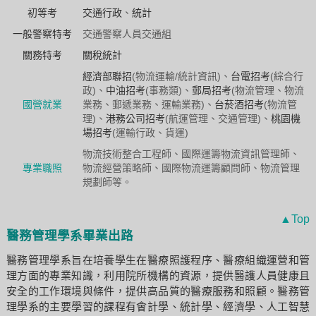
初等考
交通行政
、
統計
一般警察特考
交通警察人員交通組
關務特考
關稅統計
經濟部聯招
(物流運輸/統計資訊)、
台電招考
(綜合行
政)、
中油招考
(事務類)、
郵局招考
(物流管理、物流
國營就業
業務、郵遞業務、運輸業務)、
台菸酒招考
(物流管
理)、
港務公司招考
(航運管理、交通管理)、
桃園機
場招考
(運輸行政、貨運)
物流技術整合工程師、國際運籌物流資訊管理師、
專業職照
物流經營策略師、國際物流運籌顧問師、物流管理
規劃師等。
▲Top
醫務管理學系畢業出路
醫務管理學系旨在培養學生在醫療照護程序、醫療組織運營和管
理方面的專業知識，利用院所機構的資源，提供醫護人員健康且
安全的工作環境與條件，提供高品質的醫療服務和照顧。醫務管
理學系的主要學習的課程有會計學、統計學、經濟學、人工智慧