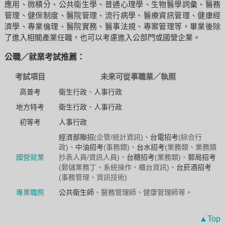
應用、微積分、公共衛生學、普通心理學、生物醫學詞彙、醫務
管理、健保制度、醫院管理、流行病學、醫療資訊管理、健康經
濟學、專業倫理、醫院實務、醫事法規、專案管理等，畢業後除
了進入相關產業任職，也可以考慮進入公部門或國營企業。
公職／就業考試推薦：
考試項目
未來可從事職業／執照
高普考
衛生行政
、
人事行政
地方特考
衛生行政
、
人事行政
初等考
人事行政
經濟部聯招
(企管/統計資訊)、
台電招考
(綜合行
政)、
中油招考
(事務類)、
台水招考
(業務類、業務類
國營就業
抄表人員/資訊人員)、
台糖招考
(業務類)、
郵局招考
(郵儲業務丁、系統操作、櫃台資訊)、
台菸酒招考
(事務管理、資訊技術)
專業職照
公共衛生師
、醫務管理師、健康管理師等。
▲Top