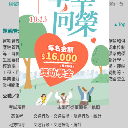
國營就業
油
(
煉製類
、安環類)、
台水
(
操作類乙
、化驗類)、
台
糖
(化工類)
▲Top
運輸管理學系畢業出路
運輸管理學系涵蓋物流和運輸規劃，培養學生在物流、運輸和供
應鏈管理領域的專業。學生將學習運輸系統設計、運輸成本控制
等，降低企業物流成本、提高產品運輸效率。運輸管理學系的學
生需要修業的學科有微積分、計算機概論、程式設計、會計學、
經濟學、運輸學、交通工程、線性代數、統計學、管理學、運輸
工程、巨集程式與資料分析應用、物流運籌管理、運輸規劃等，
畢業後除了進入相關產業任職，也可以考慮報考公部門或國營企
業相關職務。
公職／就業考試推薦：
考試項目
未來可從事職業／執照
高普考
交通行政
、
交通技術
、
航運行政
、
統計
地方特考
交通行政
、
交通技術
、
統計