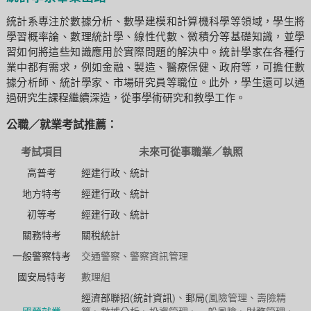
統計系專注於數據分析、數學建模和計算機科學等領域，學生將
學習概率論、數理統計學、線性代數、微積分等基礎知識，並學
習如何將這些知識應用於實際問題的解決中。統計學家在各種行
業中都有需求，例如金融、製造、醫療保健、政府等，可擔任數
據分析師、統計學家、市場研究員等職位。此外，學生還可以通
過研究生課程繼續深造，從事學術研究和教學工作。
公職／就業考試推薦：
考試項目
未來可從事職業／執照
高普考
經建行政
、
統計
地方特考
經建行政
、
統計
初等考
經建行政
、
統計
關務特考
關稅統計
一般警察特考
交通警察、警察資訊管理
國安局特考
數理組
經濟部聯招
(
統計資訊
)、
郵局
(風險管理、壽險精