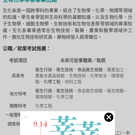
生物化學學系畢業出路
生化系是一個跨學科的專業，結合了生物學、化學、物理等領域
的知識。學生會學習到生命科學的基礎知識，以及生物化學、分
子生物學、細胞生物學、生物技術和生物信息學等領域的專業知
識。生化系畢業通常在生物技術、製藥、農業和醫學領域中工
作，擔任生物技術研究員、藥物研發人員等職位。
公職／就業考試推薦：
考試項目
未來可從事職業／執照
衛生行政
、
衛生技術
、
食品衛生檢驗
、農產加工、
高普考
農畜水產品檢驗、生物技術、化學安全、環境檢
驗、
化學工程
、材料工程
衛生行政
、
衛生技術
、食品衛生檢驗、衛生檢驗、
地方特考
環境檢驗、化學工程
關務特考
化學工程
一般警察特考
消防警察
調查局特考
化學鑑識組
經濟部聯招
(化學、化工製程)、
台灣菸酒
(化工)、
中