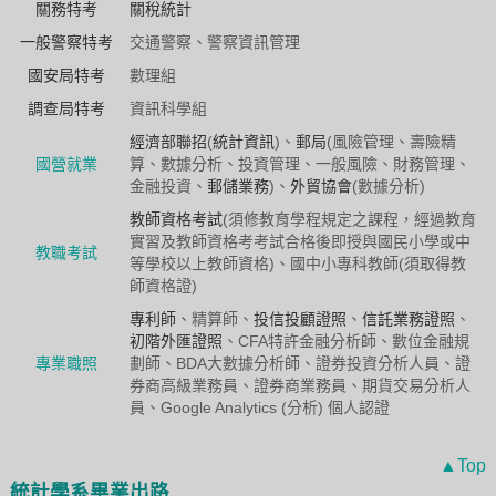
關務特考
關稅統計
一般警察特考
交通警察、警察資訊管理
國安局特考
數理組
調查局特考
資訊科學組
經濟部聯招
(
統計資訊
)、
郵局
(風險管理、壽險精
國營就業
算、數據分析、投資管理、一般風險、財務管理、
金融投資、
郵儲業務
)、
外貿協會
(數據分析)
教師資格考試
(須修教育學程規定之課程，經過教育
實習及教師資格考考試合格後即授與國民小學或中
教職考試
等學校以上教師資格)、國中小專科教師(須取得教
師資格證)
專利師
、精算師、
投信投顧證照
、
信託業務證照
、
初階外匯證照
、CFA特許金融分析師、數位金融規
專業職照
劃師、BDA大數據分析師、證券投資分析人員、證
券商高級業務員、證券商業務員、期貨交易分析人
員、Google Analytics (分析) 個人認證
▲Top
統計學系畢業出路