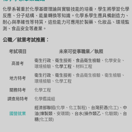
化學系著重於化學基礎理論與實驗技能的培養，學生將學習化學
反應、分子結構、能量轉換等知識。化學系學生應具備創造力、
耐心與準確性等特質，這些能力可應用於製藥、化妝品、環境監
測、食品安全等產業。
公職／就業考試推薦：
考試項目
未來可從事職業／執照
衛生行政
、
衛生技術
、
食品衛生檢驗
、化學安全、
高普考
環境檢驗、
化學工程
、材料工程
衛生行政
、
衛生技術
、食品衛生檢驗、衛生檢驗、
地方特考
環境檢驗、化學工程
關務特考
化學工程
調查局特考
化學鑑識組
經濟部聯招
(化學、化工製程)、
台灣菸酒
(化工)、
中
國營就業
油
(
煉製類
、安環類)、
台水
(
操作類乙
、化驗類)、
台
糖
(化工類)