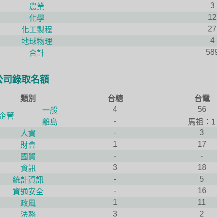
3
農業
12
化學
27
化工製程
4
地球物理
58
合計
公司錄取名額
類別
台糖
台電
4
56
一般
企管
-
離島
馬祖：1
-
3
人資
1
17
財會
-
-
國貿
3
18
資訊
-
5
統計資訊
-
16
資通安全
1
11
政風
3
2
法務