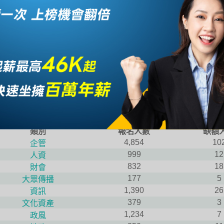
14年國營事業缺額及報名人數
部所屬國營事業為加速人力新陳代謝、改善人力結構並傳承核心
甄試，招考總名額855名(含增額239名)。
類別錄取名額
類別
報名人數
缺額
4,854
10
企管
999
12
人資
832
18
財會
177
5
大眾傳播
1,390
26
資訊
379
3
文化資產
1,234
7
政風