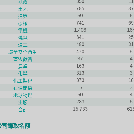
350
11
地政
785
87
土木
59
6
建築
741
69
機械
1,406
16
電機
341
25
儀電
480
31
環工
470
8
職業安全衛生
37
4
畜牧獸醫
163
4
農業
313
3
化學
373
18
化工製程
17
3
石油開採
50
4
地球物理
283
6
生態
15,733
61
合計
公司錄取名額