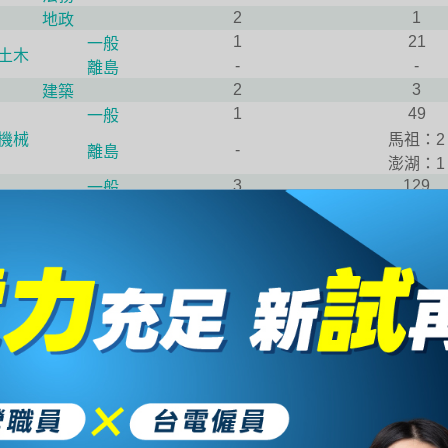
2
1
地政
1
21
一般
土木
-
-
離島
2
3
建築
1
49
一般
機械
馬祖：2
-
離島
澎湖：1
3
129
一般
電機
-
離島
金門：1
2
26
儀電
3
5
環工
1
4
職業安全衛生
4
-
畜牧獸醫
3
-
農業
1
8
化學
1
-
化工製程
-
2
地球物理
36
381
合計