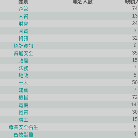
類別
報名人數
缺額
74
企管
13
人資
24
財會
3
國貿
32
資訊
6
統計資訊
35
資通安全
15
政風
7
法務
5
地政
50
土木
7
建築
72
機械
14
電機
30
儀電
15
環工
6
職業安全衛生
4
畜牧獸醫