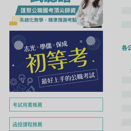
投
區
雲
嘉
南
區
各
高
屏
地
區
東
部
離
島
考試用書推薦
超
級
函
函授課程推薦
授