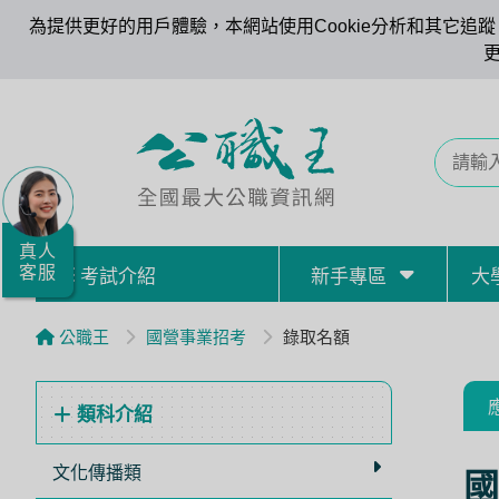
為提供更好的用戶體驗，本網站使用Cookie分析和其它追蹤。
全
國
公
職/
就
業/
真人
客服
考試介紹
新手專區
大
證
照
公職王
國營事業招考
錄取名額
服
務
類科介紹
據
點
文化傳播類
國