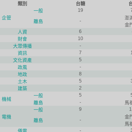
類別
台糖
19
一般
企管
澎
-
離島
金
6
人資
10
財會
-
大眾傳播
7
資訊
5
文化資產
-
政風
8
地政
5
土木
2
建築
5
一般
機械
-
離島
馬
9
1
一般
電機
金
-
離島
馬
-
儀電