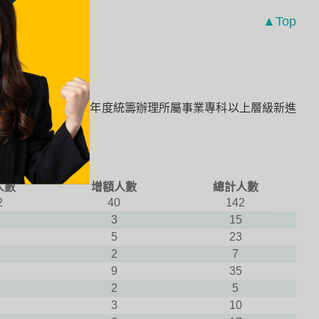
▲Top
技術及經驗，114年度統籌辦理所屬事業專科以上層級新進
人數
增額人數
總計人數
2
40
142
3
15
5
23
2
7
9
35
2
5
3
10