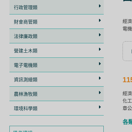
立
行政管理類
即
經濟
加
財會商管類
電機
入
法律廉政類
LINE
官
營建土木類
方
電子電機類
帳
號
1
資訊測繪類
享
專
經濟
農林漁牧類
化工
人
章公
環境科學類
服
務
，
各
再