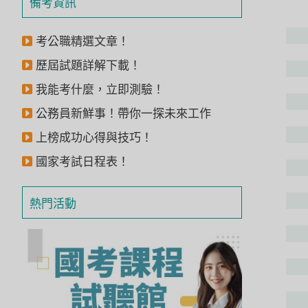
備考資訊
獲
得
考公職精選文章！
500
歷屆試題詳解下載！
元
我能考什麼，立即測驗！
折
公務員新鮮事！帶你一探未來工作
扣！
上榜成功心得與技巧！
北
國家考試日程表！
北
基
區
熱門活動
桃
竹
苗
區
中
彰